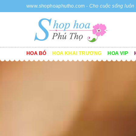
www.shophoaphutho.com
-
Cho cuộc sống luôn 
HOA BÓ
HOA KHAI TRƯƠNG
HOA VIP