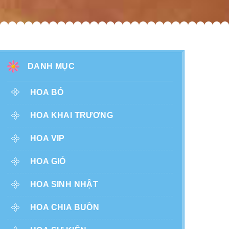
DANH MỤC
HOA BÓ
HOA KHAI TRƯƠNG
HOA VIP
HOA GIỎ
HOA SINH NHẬT
HOA CHIA BUỒN