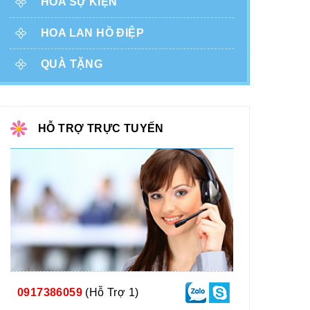
HOA SỰ KIỆN
HOA LAN HỒ ĐIỆP
QUÀ TẶNG
HỖ TRỢ TRỰC TUYẾN
0917386059
(Hỗ Trợ 1)