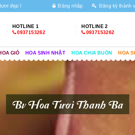
tươi đẹp !
Đăng nhập
Đăng ký thành 
HOTLINE 1
HOTLINE 2
0937153262
0937153262
HOA GIỎ
HOA SINH NHẬT
HOA CHIA BUỒN
HOA S
Bv Hoa Tươi Thanh Ba