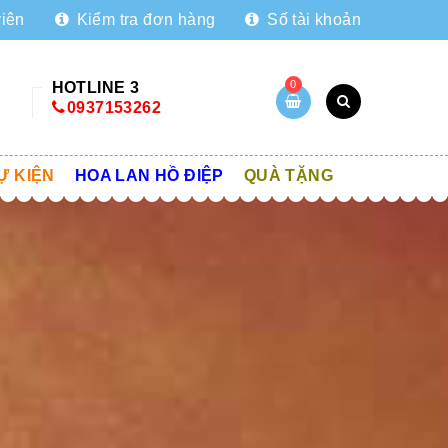
viên
Kiểm tra đơn hàng
Số tài khoản
0
HOTLINE 3
0937153262
Ự KIỆN
HOA LAN HỒ ĐIỆP
QUÀ TẶNG