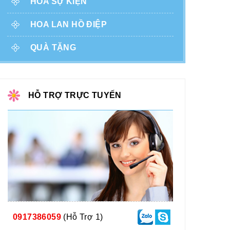
HOA SỰ KIỆN
HOA LAN HỒ ĐIỆP
QUÀ TẶNG
HỖ TRỢ TRỰC TUYẾN
0917386059
(Hỗ Trợ 1)