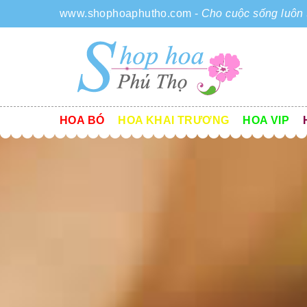
www.shophoaphutho.com
-
Cho cuộc sống luôn 
HOA BÓ
HOA KHAI TRƯƠNG
HOA VIP