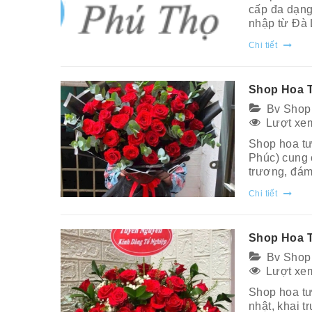
cấp đa dạng
nhập từ Đà L
Chi tiết
Shop Hoa T
Bv Shop
Lượt xem
Shop hoa tư
Phúc) cung 
trương, đám 
Chi tiết
Shop Hoa 
Bv Shop
Lượt xem
Shop hoa tư
nhật, khai t