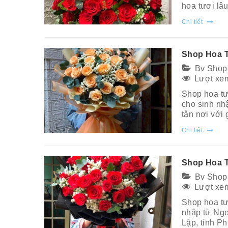
hoa tươi lâu
Chi tiết
Shop Hoa 
Bv Shop
Lượt xem
Shop hoa t
cho sinh nhậ
tận nơi với
Chi tiết
Shop Hoa T
Bv Shop
Lượt xem
Shop hoa tư
nhập từ Ngọ
Lập, tỉnh P