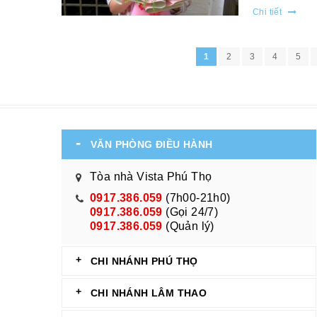
Chi tiết
1
2
3
4
5
VĂN PHÒNG ĐIỀU HÀNH
Tòa nhà Vista Phú Thọ
0917.386.059
(7h00-21h0)
0917.386.059
(Gọi 24/7)
0917.386.059
(Quản lý)
CHI NHÁNH PHÚ THỌ
CHI NHÁNH LÂM THAO