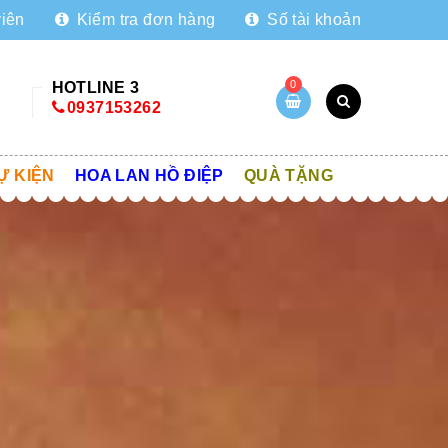
viên
Kiểm tra đơn hàng
Số tài khoản
0
HOTLINE 3
0937153262
Ự KIỆN
HOA LAN HỒ ĐIỆP
QUÀ TẶNG