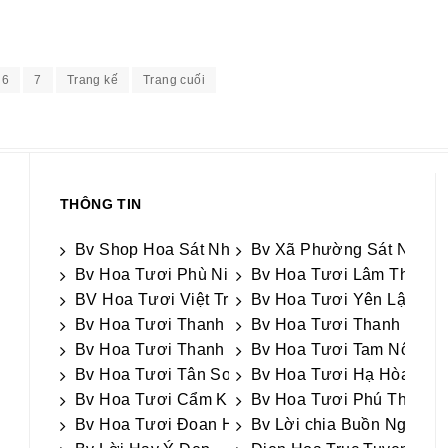
6
7
Trang kế
Trang cuối
THÔNG TIN
Bv Shop Hoa Sát Nhập
Bv Xã Phường Sát Nhập
Bv Hoa Tươi Phù Ninh
Bv Hoa Tươi Lâm Thao
BV Hoa Tươi Việt Trì
Bv Hoa Tươi Yên Lập
Bv Hoa Tươi Thanh Thủy
Bv Hoa Tươi Thanh Sơn
Bv Hoa Tươi Thanh Ba
Bv Hoa Tươi Tam Nông
Bv Hoa Tươi Tân Sơn
Bv Hoa Tươi Hạ Hòa
Bv Hoa Tươi Cẩm Khê
Bv Hoa Tươi Phú Thọ
Bv Hoa Tươi Đoan Hùng
Bv Lời chia Buồn Ngắn g