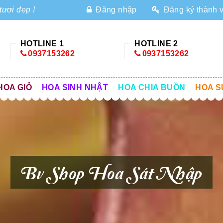
tươi đẹp !
Đăng nhập
Đăng ký thành 
HOTLINE 1
HOTLINE 2
0937153262
0937153262
HOA GIỎ
HOA SINH NHẬT
HOA CHIA BUỒN
HOA S
Bv Shop Hoa Sát Nhập