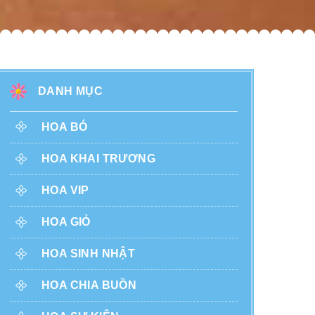
DANH MỤC
HOA BÓ
HOA KHAI TRƯƠNG
HOA VIP
HOA GIỎ
HOA SINH NHẬT
HOA CHIA BUỒN