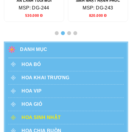
AN LÀNH TUỔI MỚI
SINH NHẬT HẠNH PHÚC
MSP: DG-244
MSP: DG-243
530.000 Đ
820.000 Đ
DANH MỤC
HOA BÓ
HOA KHAI TRƯƠNG
HOA VIP
HOA GIỎ
HOA SINH NHẬT
HOA CHIA BUỒN