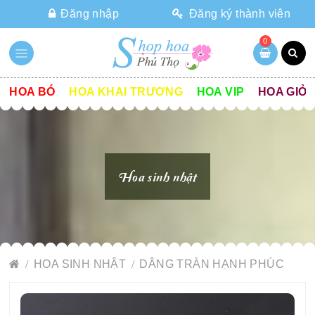
Đăng nhập
Đăng ký thành viên
0
HOA BÓ
HOA KHAI TRƯƠNG
HOA VIP
HOA GIỎ
Hoa sinh nhật
HOA SINH NHẬT
DÂNG TRÀN HẠNH PHÚC