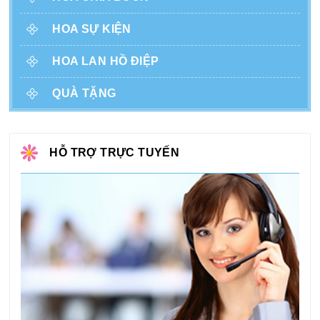
HOA SỰ KIỆN
HOA LAN HỒ ĐIỆP
QUÀ TẶNG
HỖ TRỢ TRỰC TUYẾN