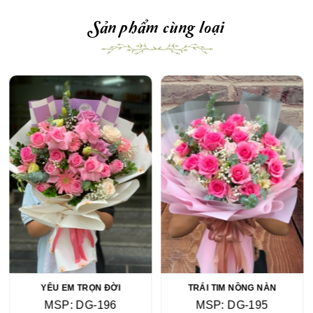
Sản phẩm cùng loại
YÊU EM TRỌN ĐỜI
TRÁI TIM NỒNG NÀN
MSP: DG-196
MSP: DG-195