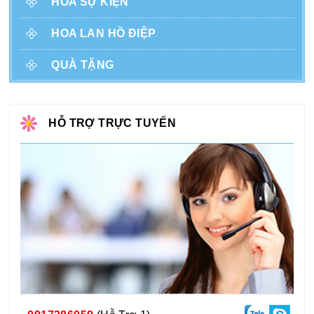
HOA SỰ KIỆN
HOA LAN HỒ ĐIỆP
QUÀ TẶNG
HỖ TRỢ TRỰC TUYẾN