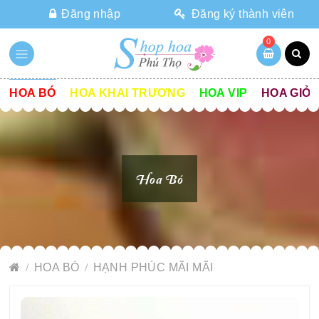
Đăng nhập
Đăng ký thành viên
0
HOA BÓ
HOA KHAI TRƯƠNG
HOA VIP
HOA GIỎ
Hoa Bó
HOA BÓ
HẠNH PHÚC MÃI MÃI