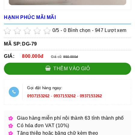
HẠNH PHÚC MÃI MÃI
0
/5 -
0
Bình chọn - 947 Lượt xem
MÃ SP:
DG-79
GIÁ:
800.000đ
Giá cũ:
850.000đ
THÊM VÀO GIỎ
Gọi đặt hàng ngay:
0937153262
-
0937153262
-
0937153262
Giao hàng miễn phí nội thành 63 tỉnh thành phố
Có hóa đơn VAT (10%)
Tặng thiệp hoặc băng chữ kèm theo