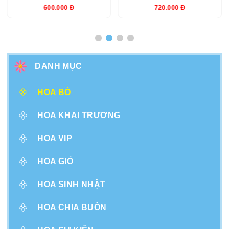
600.000 Đ
720.000 Đ
DANH MỤC
HOA BÓ
HOA KHAI TRƯƠNG
HOA VIP
HOA GIỎ
HOA SINH NHẬT
HOA CHIA BUỒN