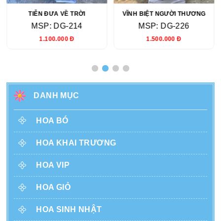
TIỄN ĐƯA VỀ TRỜI
VĨNH BIỆT NGƯỜI THƯƠNG
MSP: DG-214
MSP: DG-226
1.100.000 Đ
1.500.000 Đ
DANH MỤC
HOA BÓ
HOA KHAI TRƯƠNG
HOA VIP
HOA GIỎ
HOA SINH NHẬT