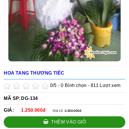
HOA TANG THƯƠNG TIẾC
0
/5 -
0
Bình chọn - 811 Lượt xem
MÃ SP:
DG-134
GIÁ:
1.250.000đ
Giá cũ:
1.300.000đ
THÊM VÀO GIỎ