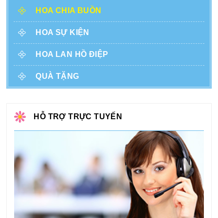
HOA CHIA BUỒN
HOA SỰ KIỆN
HOA LAN HỒ ĐIỆP
QUÀ TẶNG
HỖ TRỢ TRỰC TUYẾN