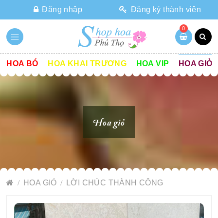
Đăng nhập
Đăng ký thành viên
0
HOA BÓ
HOA KHAI TRƯƠNG
HOA VIP
HOA GIỎ
Hoa giỏ
HOA GIỎ
LỜI CHÚC THÀNH CÔNG