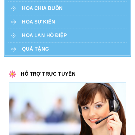
HOA CHIA BUỒN
HOA SỰ KIỆN
HOA LAN HỒ ĐIỆP
QUÀ TẶNG
HỖ TRỢ TRỰC TUYẾN