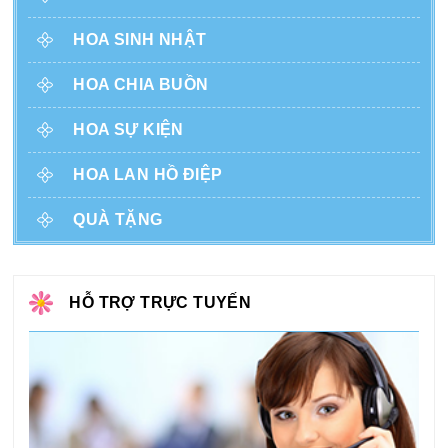
HOA SINH NHẬT
HOA CHIA BUỒN
HOA SỰ KIỆN
HOA LAN HỒ ĐIỆP
QUÀ TẶNG
HỖ TRỢ TRỰC TUYẾN