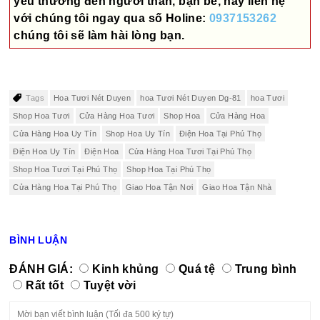
yêu thương đến người thân, bạn bè, hãy liên hệ
với chúng tôi ngay qua số
Holine:
0937153262
chúng tôi sẽ làm hài lòng bạn.
Tags
Hoa Tươi Nét Duyen
hoa Tươi Nét Duyen Dg-81
hoa Tươi
Shop Hoa Tươi
Cửa Hàng Hoa Tươi
Shop Hoa
Cửa Hàng Hoa
Cửa Hàng Hoa Uy Tín
Shop Hoa Uy Tín
Điện Hoa Tại Phú Thọ
Điện Hoa Uy Tín
Điện Hoa
Cửa Hàng Hoa Tươi Tại Phú Thọ
Shop Hoa Tươi Tại Phú Thọ
Shop Hoa Tại Phú Thọ
Cửa Hàng Hoa Tại Phú Thọ
Giao Hoa Tận Nơi
Giao Hoa Tận Nhà
BÌNH LUẬN
ĐÁNH GIÁ:
Kinh khủng
Quá tệ
Trung bình
Rất tốt
Tuyệt vời