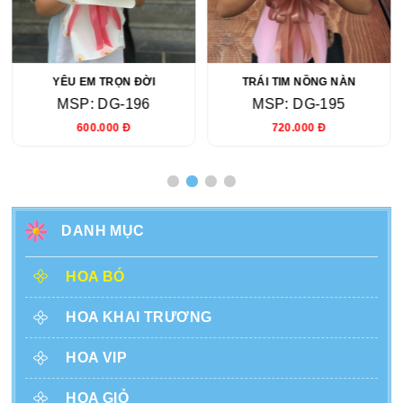
YÊU EM TRỌN ĐỜI
TRÁI TIM NỒNG NÀN
MSP: DG-196
MSP: DG-195
600.000 Đ
720.000 Đ
DANH MỤC
HOA BÓ
HOA KHAI TRƯƠNG
HOA VIP
HOA GIỎ