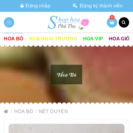
Đăng nhập
Đăng ký thành viên
0
HOA BÓ
HOA KHAI TRƯƠNG
HOA VIP
HOA GIỎ
Hoa Bó
HOA BÓ
NÉT DUYEN