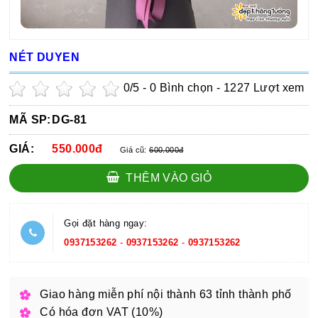
NÉT DUYEN
0
/5 -
0
Bình chọn - 1227 Lượt xem
MÃ SP:
DG-81
GIÁ:
550.000đ
Giá cũ:
600.000đ
THÊM VÀO GIỎ
Gọi đặt hàng ngay:
0937153262
-
0937153262
-
0937153262
Giao hàng miễn phí nội thành 63 tỉnh thành phố
Có hóa đơn VAT (10%)