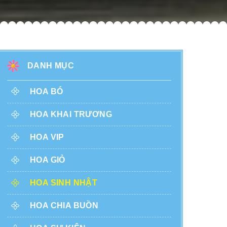
DANH MỤC
HOA BÓ
HOA KHAI TRƯƠNG
HOA VIP
HOA GIỎ
HOA SINH NHẬT
HOA CHIA BUỒN