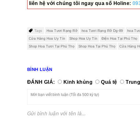
liên hệ với chúng tôi ngay qua số
Holine:
09
Tags
Hoa Tươi Rạng Rỡ
hoa Tươi Rạng Rỡ Dg-89
hoa Tư
Cửa Hàng Hoa Uy Tín
Shop Hoa Uy Tín
Điện Hoa Tại Phú Thọ
Shop Hoa Tươi Tại Phú Thọ
Shop Hoa Tại Phú Thọ
Cửa Hàng H
BÌNH LUẬN
ĐÁNH GIÁ:
Kinh khủng
Quá tệ
Trung
Gửi bình luận với tên là...