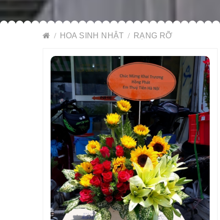
HOA SINH NHẬT
RẠNG RỠ