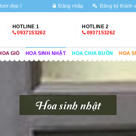
tươi đẹp !
Đăng nhập
Đăng ký thành 
HOTLINE 1
HOTLINE 2
0937153262
0937153262
HOA GIỎ
HOA SINH NHẬT
HOA CHIA BUỒN
HOA S
Hoa sinh nhật