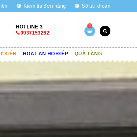
viên
Kiểm tra đơn hàng
Số tài khoản
0
HOTLINE 3
0937153262
Ự KIỆN
HOA LAN HỒ ĐIỆP
QUÀ TẶNG