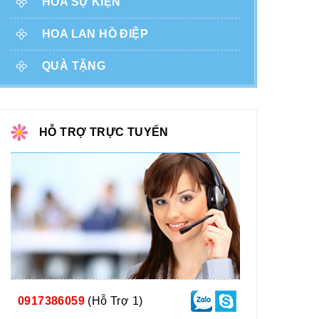
HOA SỰ KIỆN
HOA LAN HỒ ĐIỆP
QUÀ TẶNG
HỖ TRỢ TRỰC TUYẾN
0917386059
(Hỗ Trợ 1)