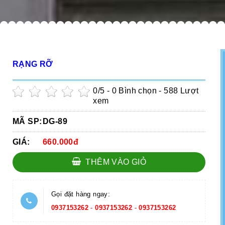
RẠNG RỠ
0
/5 -
0
Bình chọn - 588 Lượt
xem
MÃ SP:
DG-89
GIÁ:
660.000đ
THÊM VÀO GIỎ
Gọi đặt hàng ngay:
0937153262
-
0937153262
-
0937153262