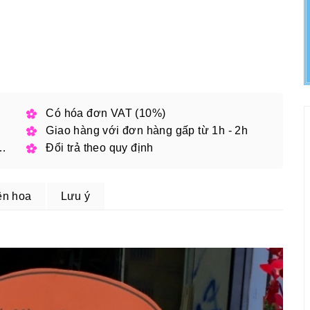
h phố
Có hóa đơn VAT (10%)
Giao hàng với đơn hàng gấp từ 1h - 2h
 đặt online với mã giảm giá
Đổi trả theo quy định
ện hoa
Lưu ý