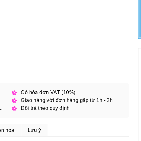
h phố
Có hóa đơn VAT (10%)
Giao hàng với đơn hàng gấp từ 1h - 2h
 đặt online với mã giảm giá
Đổi trả theo quy định
ện hoa
Lưu ý