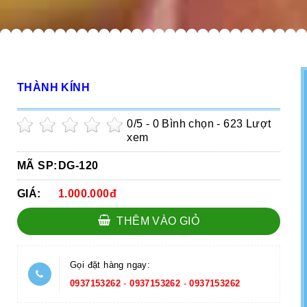
THÀNH KÍNH
0
/5 -
0
Bình chọn - 623 Lượt
xem
MÃ SP:
DG-120
GIÁ:
1.000.000đ
THÊM VÀO GIỎ
Gọi đặt hàng ngay:
0937153262
-
0937153262
-
0937153262