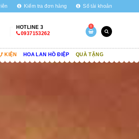
viên
Kiểm tra đơn hàng
Số tài khoản
0
HOTLINE 3
0937153262
Ự KIỆN
HOA LAN HỒ ĐIỆP
QUÀ TẶNG