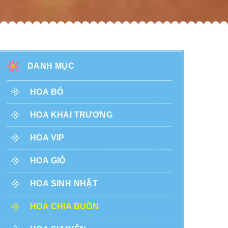
DANH MỤC
HOA BÓ
HOA KHAI TRƯƠNG
HOA VIP
HOA GIỎ
HOA SINH NHẬT
HOA CHIA BUỒN