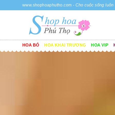
www.shophoaphutho.com
-
Cho cuộc sống luôn 
HOA BÓ
HOA KHAI TRƯƠNG
HOA VIP