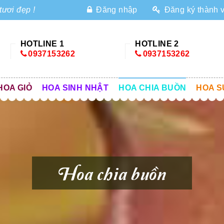
tươi đẹp !
Đăng nhập
Đăng ký thành 
HOTLINE 1
HOTLINE 2
0937153262
0937153262
HOA GIỎ
HOA SINH NHẬT
HOA CHIA BUỒN
HOA S
Hoa chia buồn