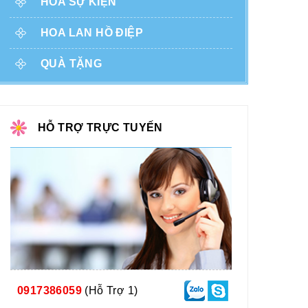
HOA SỰ KIỆN
HOA LAN HỒ ĐIỆP
QUÀ TẶNG
HỖ TRỢ TRỰC TUYẾN
0917386059
(Hỗ Trợ 1)