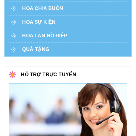
HOA CHIA BUỒN
HOA SỰ KIỆN
HOA LAN HỒ ĐIỆP
QUÀ TẶNG
HỖ TRỢ TRỰC TUYẾN