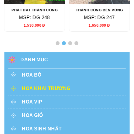
PHÁT ĐẠT THÀNH CÔNG
THÀNH CÔNG BỀN VỮNG
MSP: DG-248
MSP: DG-247
1.530.000 Đ
1.650.000 Đ
DANH MỤC
HOA BÓ
HOA KHAI TRƯƠNG
HOA VIP
HOA GIỎ
HOA SINH NHẬT