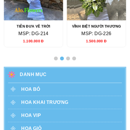
TIỄN ĐƯA VỀ TRỜI
VĨNH BIỆT NGƯỜI THƯƠNG
MSP: DG-214
MSP: DG-226
1.100.000 Đ
1.500.000 Đ
DANH MỤC
HOA BÓ
HOA KHAI TRƯƠNG
HOA VIP
HOA GIỎ