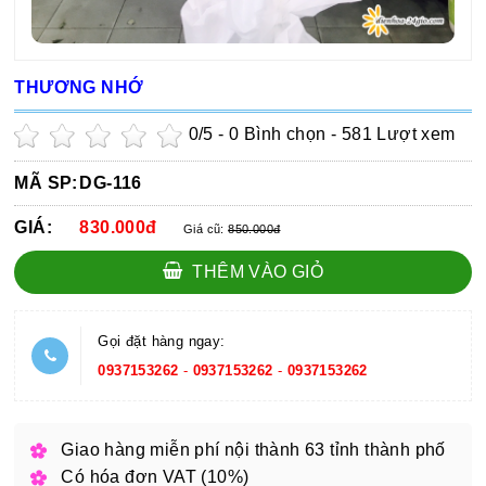
THƯƠNG NHỚ
0
/5 -
0
Bình chọn - 581 Lượt xem
MÃ SP:
DG-116
GIÁ:
830.000đ
Giá cũ:
850.000đ
THÊM VÀO GIỎ
Gọi đặt hàng ngay:
0937153262
-
0937153262
-
0937153262
Giao hàng miễn phí nội thành 63 tỉnh thành phố
Có hóa đơn VAT (10%)