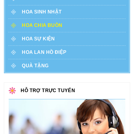
HOA SINH NHẬT
HOA CHIA BUỒN
HOA SỰ KIỆN
HOA LAN HỒ ĐIỆP
QUÀ TẶNG
HỖ TRỢ TRỰC TUYẾN