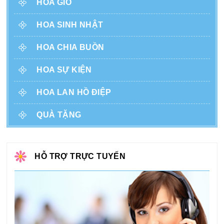
HOA GIỎ
HOA SINH NHẬT
HOA CHIA BUỒN
HOA SỰ KIỆN
HOA LAN HỒ ĐIỆP
QUÀ TẶNG
HỖ TRỢ TRỰC TUYẾN