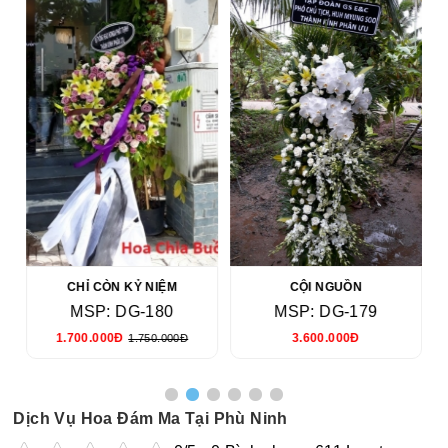
CHỈ CÒN KỶ NIỆM
CỘI NGUỒN
MSP: DG-180
MSP: DG-179
1.700.000Đ
3.600.000Đ
1.750.000Đ
Dịch Vụ Hoa Đám Ma Tại Phù Ninh