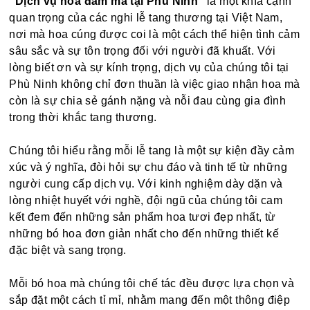
"Dịch vụ hoa đám ma tại Phù Ninh"
là một khía cạnh
quan trọng của các nghi lễ tang thương tại Việt Nam,
nơi mà hoa cúng được coi là một cách thể hiện tình cảm
sâu sắc và sự tôn trọng đối với người đã khuất. Với
lòng biết ơn và sự kính trọng, dịch vụ của chúng tôi tại
Phù Ninh không chỉ đơn thuần là việc giao nhận hoa mà
còn là sự chia sẻ gánh nặng và nỗi đau cùng gia đình
trong thời khắc tang thương.
Chúng tôi hiểu rằng mỗi lễ tang là một sự kiện đầy cảm
xúc và ý nghĩa, đòi hỏi sự chu đáo và tinh tế từ những
người cung cấp dịch vụ. Với kinh nghiệm dày dặn và
lòng nhiệt huyết với nghề, đội ngũ của chúng tôi cam
kết đem đến những sản phẩm hoa tươi đẹp nhất, từ
những bó hoa đơn giản nhất cho đến những thiết kế
đặc biệt và sang trọng.
Mỗi bó hoa mà chúng tôi chế tác đều được lựa chọn và
sắp đặt một cách tỉ mỉ, nhằm mang đến một thông điệp