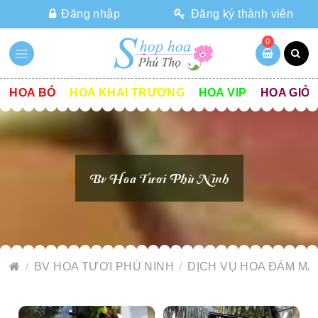
Đăng nhập
Đăng ký thành viên
0
HOA BÓ
HOA KHAI TRƯƠNG
HOA VIP
HOA GIỎ
Bv Hoa Tươi Phù Ninh
BV HOA TƯƠI PHÙ NINH
DỊCH VỤ HOA ĐÁM MA 