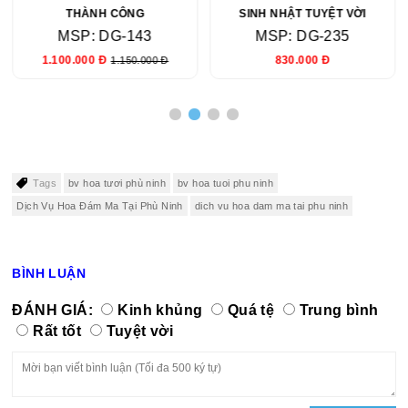
THÀNH CÔNG
SINH NHẬT TUYỆT VỜI
MSP: DG-143
MSP: DG-235
1.100.000 Đ
830.000 Đ
1.150.000 Đ
Tags
bv hoa tươi phù ninh
bv hoa tuoi phu ninh
Dịch Vụ Hoa Đám Ma Tại Phù Ninh
dich vu hoa dam ma tai phu ninh
BÌNH LUẬN
ĐÁNH GIÁ:
Kinh khủng
Quá tệ
Trung bình
Rất tốt
Tuyệt vời