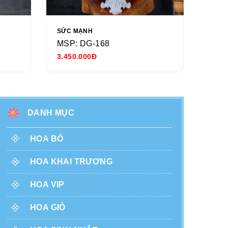
SỨC MẠNH
NGÀY
MSP: DG-168
MSP
3.450.000Đ
680.
DANH MỤC
HOA BÓ
HOA KHAI TRƯƠNG
HOA VIP
HOA GIỎ