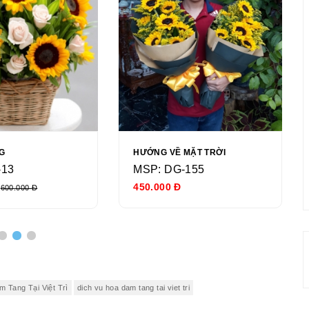
G
HƯỚNG VỀ MẶT TRỜI
-13
MSP: DG-155
450.000 Đ
600.000 Đ
 Tang Tại Việt Trì
dich vu hoa dam tang tai viet tri