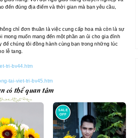
o đến đúng địa điểm và thời gian mà bạn yêu cầu,
 không chỉ đơn thuần là việc cung cấp hoa mà còn là sự
tôi mong muốn mang đến một phần an ủi cho gia đình
y để chúng tôi đồng hành cùng bạn trong những lúc
o lễ tang.
t-tri-bv44.htm
g-tai-viet-tri-bv45.htm
n có thể quan tâm
SALE
OFF