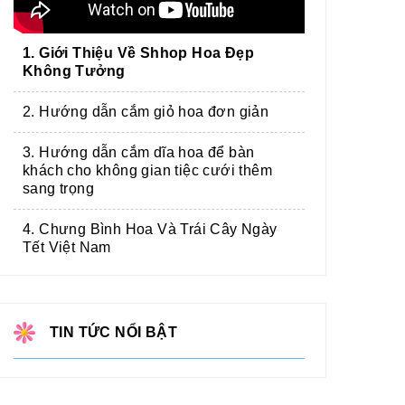
1. Giới Thiệu Về Shhop Hoa Đẹp
Không Tưởng
2. Hướng dẫn cắm giỏ hoa đơn giản
3. Hướng dẫn cắm dĩa hoa để bàn
khách cho không gian tiệc cưới thêm
sang trọng
TIẾC THƯƠNG
MSP: DG-131
MSP: DG-58
4. Chưng Bình Hoa Và Trái Cây Ngày
1.100.000 Đ
1.500.000 Đ
Tết Việt Nam
1.600.000 Đ
TIN TỨC NỔI BẬT