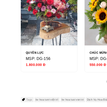
QUYỀN LỰC
CHÚC MỪN
MSP: DG-156
MSP: DG
1.800.000 Đ
550.000 Đ
Tags
bv hoa tươi việt trì
bv hoa tuoi viet tri
Dịch Vụ Hoa Đám