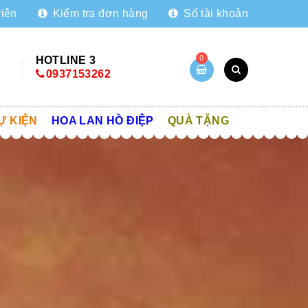
viên
Kiểm tra đơn hàng
Số tài khoản
0
HOTLINE 3
0937153262
Ự KIỆN
HOA LAN HỒ ĐIỆP
QUÀ TẶNG