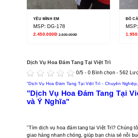
YÊU MÌNH EM
ĐỎ C
MSP: DG-178
MSP:
2.450.000Đ
1.950
2.500.000Đ
Dịch Vụ Hoa Đám Tang Tại Việt Trì
0
/5 -
0
Bình chọn - 562 Lư
”Dịch Vụ Hoa Đám Tang Tại Việt Trì - Chuyên Nghiệp
"Dịch Vụ Hoa Đám Tang Tại Vi
và Ý Nghĩa"
"Tìm dịch vụ hoa đám tang tại Việt Trì? Chúng t
giao hàng nhanh chóng, giúp bạn chia sẻ nỗi bu