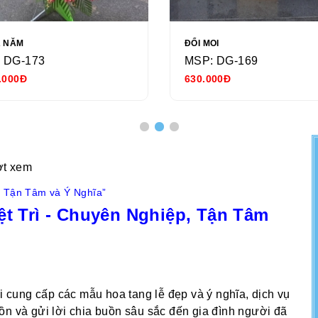
Ả NĂM
ĐỔI MOI
 DG-173
MSP: DG-169
.000Đ
630.000Đ
ợt xem
, Tận Tâm và Ý Nghĩa”
ệt Trì - Chuyên Nghiệp, Tận Tâm
ôi cung cấp các mẫu hoa tang lễ đẹp và ý nghĩa, dịch vụ
ồn và gửi lời chia buồn sâu sắc đến gia đình người đã