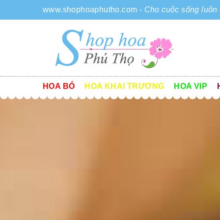
www.shophoaphutho.com
-
Cho cuộc sống luôn 
HOA BÓ
HOA KHAI TRƯƠNG
HOA VIP