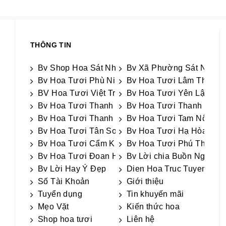
THÔNG TIN
Bv Shop Hoa Sát Nhập
Bv Xã Phường Sát Nhập
Bv Hoa Tươi Phù Ninh
Bv Hoa Tươi Lâm Thao
BV Hoa Tươi Việt Trì
Bv Hoa Tươi Yên Lập
Bv Hoa Tươi Thanh Thủy
Bv Hoa Tươi Thanh Sơn
Bv Hoa Tươi Thanh Ba
Bv Hoa Tươi Tam Nông
Bv Hoa Tươi Tân Sơn
Bv Hoa Tươi Hạ Hòa
Bv Hoa Tươi Cẩm Khê
Bv Hoa Tươi Phú Thọ
Bv Hoa Tươi Đoan Hùng
Bv Lời chia Buồn Ngắn g
Bv Lời Hay Ý Đẹp
Dien Hoa Truc Tuyen
Số Tài Khoản
Giới thiệu
Tuyển dụng
Tin khuyến mãi
Mẹo Vặt
Kiến thức hoa
Shop hoa tươi
Liên hệ