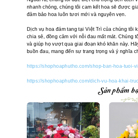
nhanh chóng, chúng tôi cam kết hoa sẽ được gia
đảm bảo hoa luôn tươi mới và nguyên vẹn.
Dịch vụ hoa đám tang tại Việt Trì của chúng tôi
chia sẻ, đồng cảm với nỗi đau mất mát. Chúng 
và giúp họ vượt qua giai đoạn khó khăn này. Hã
buồn đau, mang đến sự trang trọng và ý nghĩa ch
https://shophoaphutho.com/shop-ban-hoa-tuoi-vie
https://shophoaphutho.com/dich-vu-hoa-khai-truon
Sản phẩm bạ