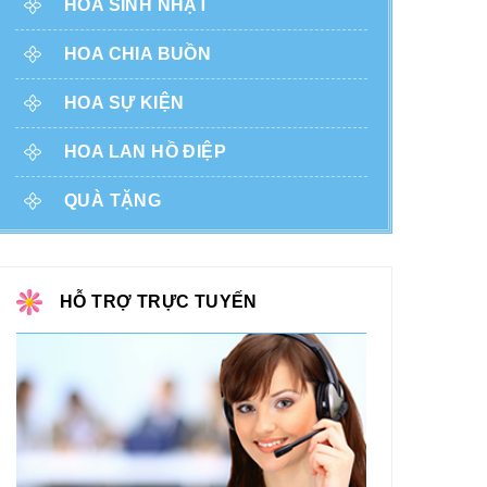
HOA SINH NHẬT
HOA CHIA BUỒN
HOA SỰ KIỆN
HOA LAN HỒ ĐIỆP
QUÀ TẶNG
HỖ TRỢ TRỰC TUYẾN