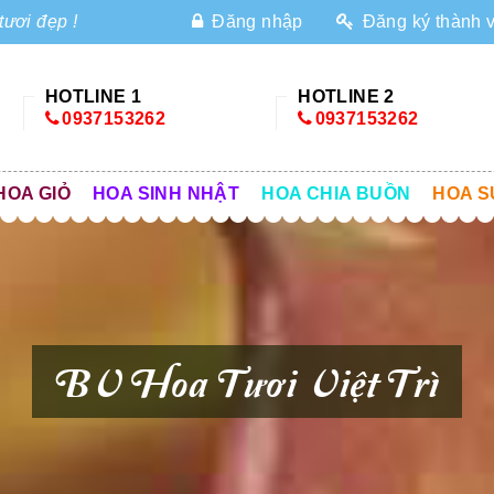
tươi đẹp !
Đăng nhập
Đăng ký thành 
HOTLINE 1
HOTLINE 2
0937153262
0937153262
HOA GIỎ
HOA SINH NHẬT
HOA CHIA BUỒN
HOA S
BV Hoa Tươi Việt Trì