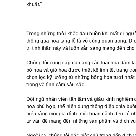
khuất."
Trong những thời khắc đau buồn khi mất đi người
thông qua hoa tang lễ là vô cùng quan trọng. Dịc
trị tinh thần này và luôn sẵn sàng mang đến ch
Chúng tôi cung cấp đa dạng các loại hoa đám ta
bó hoa và giỏ hoa được thiết kế tinh tế, trang 
chọn lọc kỹ lưỡng từ những bông hoa tươi nhất 
trọng và tình cảm sâu sắc.
Đội ngũ nhân viên tận tâm và giàu kinh nghiệm c
hoa phù hợp, thể hiện đúng thông điệp chia buồ
hiểu rằng mỗi gia đình, mỗi hoàn cảnh đều có nh
tư vấn để mang đến những sản phẩm và dịch vụ 
Ngoài ra, chúng tôi đặc biệt chú trọng đến dịch