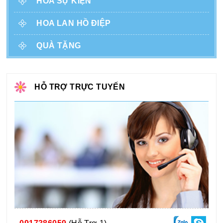
HOA SỰ KIỆN
HOA LAN HỒ ĐIỆP
QUÀ TẶNG
HỖ TRỢ TRỰC TUYẾN