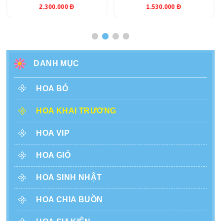
2.300.000 Đ
1.530.000 Đ
DANH MỤC
HOA BÓ
HOA KHAI TRƯƠNG
HOA VIP
HOA GIỎ
HOA SINH NHẬT
HOA CHIA BUỒN