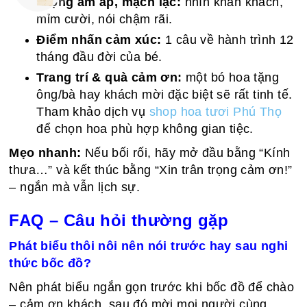
Giọng ấm áp, mạch lạc:
nhìn khán khách,
mỉm cười, nói chậm rãi.
Điểm nhấn cảm xúc:
1 câu về hành trình 12
tháng đầu đời của bé.
Trang trí & quà cảm ơn:
một bó hoa tặng
ông/bà hay khách mời đặc biệt sẽ rất tinh tế.
Tham khảo dịch vụ
shop hoa tươi Phú Thọ
để chọn hoa phù hợp không gian tiệc.
Mẹo nhanh:
Nếu bối rối, hãy mở đầu bằng “Kính
thưa…” và kết thúc bằng “Xin trân trọng cảm ơn!”
– ngắn mà vẫn lịch sự.
FAQ – Câu hỏi thường gặp
Phát biểu thôi nôi nên nói trước hay sau nghi
thức bốc đồ?
Nên phát biểu ngắn gọn trước khi bốc đồ để chào
– cảm ơn khách, sau đó mời mọi người cùng