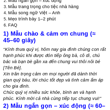
Mẫu ngắn gọn – xúc động
Mẫu trang trọng cho tiệc nhà hàng
Mẫu song ngữ Việt – Anh
Mẹo trình bày 1–2 phút
FAQ
1) Mẫu chào & cảm ơn chung (≈
45–60 giây)
“Kính thưa quý vị, hôm nay gia đình chúng con rất
hạnh phúc khi được đón tiếp ông bà, cô dì, chú
bác và bạn bè gần xa đến chung vui thôi nôi bé
[Tên Bé].
Xin trân trọng cảm ơn mọi người đã dành thời
gian quý báu, lời chúc tốt đẹp và tình cảm ấm áp
cho gia đình.
Chúc quý vị nhiều sức khỏe, bình an và hạnh
phúc. Kính mời cả nhà cùng tiếp tục chung vui!”
2) Mẫu ngắn gọn – xúc động (≈ 60–