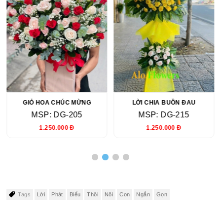
GIỎ HOA CHÚC MỪNG
LỜI CHIA BUỒN ĐAU
MSP: DG-205
MSP: DG-215
1.250.000 Đ
1.250.000 Đ
Tags
Lời
Phát
Biểu
Thôi
Nôi
Con
Ngắn
Gọn