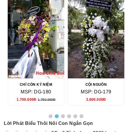
CHỈ CÒN KỶ NIỆM
CỘI NGUỒN
MSP: DG-180
MSP: DG-179
1.700.000Đ
3.600.000Đ
1.750.000Đ
Lời Phát Biểu Thôi Nôi Con Ngắn Gọn