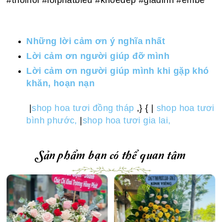
#thoinoi #loiphatbieu #khoedep #giadinh #embe
Những lời cảm ơn ý nghĩa nhất
Lời cảm ơn người giúp đỡ mình
Lời cảm ơn người giúp mình khi gặp khó
khăn, hoạn nạn
|
shop hoa tươi đồng tháp
,} { |
shop hoa tươi
bình phước,
|
shop hoa tươi gia lai,
Sản phẩm bạn có thể quan tâm