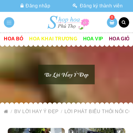
Đăng nhập
Đăng ký thành viên
0
HOA BÓ
HOA KHAI TRƯƠNG
HOA VIP
HOA GIỎ
Bv Lời Hay Ý Đẹp
BV LỜI HAY Ý ĐẸP
LỜI PHÁT BIỂU THÔI NÔI C