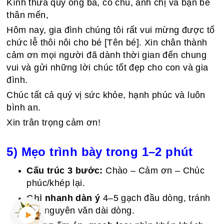
Kính thưa quý ông bà, cô chú, anh chị và bạn bè
thân mến,
Hôm nay, gia đình chúng tôi rất vui mừng được tổ
chức lễ thôi nôi cho bé [Tên bé]. Xin chân thành
cảm ơn mọi người đã dành thời gian đến chung
vui và gửi những lời chúc tốt đẹp cho con và gia
đình.
Chúc tất cả quý vị sức khỏe, hạnh phúc và luôn
bình an.
Xin trân trọng cảm ơn!
5) Mẹo trình bày trong 1–2 phút
Cấu trúc 3 bước:
Chào – Cảm ơn – Chúc
phúc/khép lại.
Ghi nhanh dàn ý
4–5 gạch đầu dòng, tránh
đọc nguyên văn dài dòng.