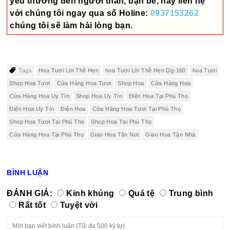
yêu thương đến người thân, bạn bè, hãy liên hệ
với chúng tôi ngay qua số
Holine:
0937153262
chúng tôi sẽ làm hài lòng bạn.
Tags
Hoa Tươi Lời Thề Hẹn
hoa Tươi Lời Thề Hẹn Dg-160
hoa Tươi
Shop Hoa Tươi
Cửa Hàng Hoa Tươi
Shop Hoa
Cửa Hàng Hoa
Cửa Hàng Hoa Uy Tín
Shop Hoa Uy Tín
Điện Hoa Tại Phú Thọ
Điện Hoa Uy Tín
Điện Hoa
Cửa Hàng Hoa Tươi Tại Phú Thọ
Shop Hoa Tươi Tại Phú Thọ
Shop Hoa Tại Phú Thọ
Cửa Hàng Hoa Tại Phú Thọ
Giao Hoa Tận Nơi
Giao Hoa Tận Nhà
BÌNH LUẬN
ĐÁNH GIÁ:
Kinh khủng
Quá tệ
Trung bình
Rất tốt
Tuyệt vời