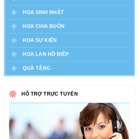
HOA SINH NHẬT
HOA CHIA BUỒN
HOA SỰ KIỆN
HOA LAN HỒ ĐIỆP
QUÀ TẶNG
HỖ TRỢ TRỰC TUYẾN