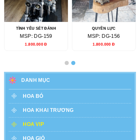
TÌNH YÊU SÉT ĐÁNH
QUYỀN LỰC
MSP: DG-159
MSP: DG-156
1.800.000 Đ
1.800.000 Đ
DANH MỤC
HOA BÓ
HOA KHAI TRƯƠNG
HOA VIP
HOA GIỎ