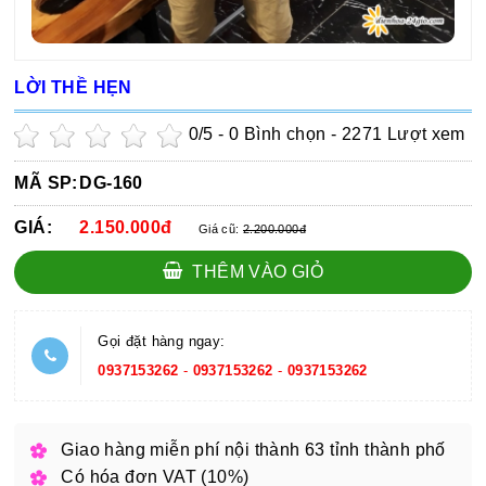
LỜI THỀ HẸN
0
/5 -
0
Bình chọn - 2271 Lượt xem
MÃ SP:
DG-160
GIÁ:
2.150.000đ
Giá cũ:
2.200.000đ
THÊM VÀO GIỎ
Gọi đặt hàng ngay:
0937153262
-
0937153262
-
0937153262
Giao hàng miễn phí nội thành 63 tỉnh thành phố
Có hóa đơn VAT (10%)