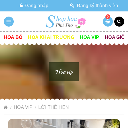
Đăng nhập
Đăng ký thành viên
0
HOA BÓ
HOA KHAI TRƯƠNG
HOA VIP
HOA GIỎ
Hoa vip
HOA VIP
LỜI THỀ HẸN