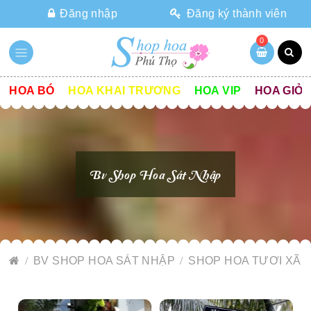
Đăng nhập
Đăng ký thành viên
0
HOA BÓ
HOA KHAI TRƯƠNG
HOA VIP
HOA GIỎ
Bv Shop Hoa Sát Nhập
BV SHOP HOA SÁT NHẬP
SHOP HOA TƯƠI XÃ 