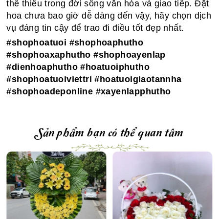
thể thiếu trong đời sống văn hóa và giao tiếp. Đặt
hoa chưa bao giờ dễ dàng đến vậy, hãy chọn dịch
vụ đáng tin cậy để trao đi điều tốt đẹp nhất.
#shophoatuoi #shophoaphutho
#shophoaxaphutho #shophoayenlap
#dienhoaphutho #hoatuoiphutho
#shophoatuoiviettri #hoatuoigiaotannha
#shophoadeponline #xayenlapphutho
Sản phẩm bạn có thể quan tâm