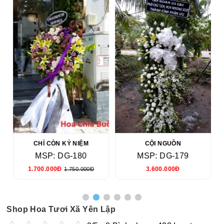
CHỈ CÒN KỶ NIỆM
CỘI NGUỒN
MSP: DG-180
MSP: DG-179
1.700.000Đ
3.600.000Đ
1.750.000Đ
Shop Hoa Tươi Xã Yên Lập