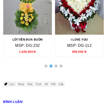
LỜI TIỄN ĐƯA BUỒN
I LOVE YOU
MSP: DG-232
MSP: DG-112
1.000.000 Đ
850.000 Đ
Tags
Shop
Hoa
Tươi
Xã
Yên
Lập
BÌNH LUẬN