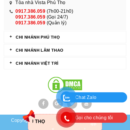
Tòa nhà Vista Phú Thọ
0917.386.059
(7h00-21h0)
0917.386.059
(Gọi 24/7)
0917.386.059
(Quản lý)
CHI NHÁNH PHÚ THỌ
CHI NHÁNH LÂM THAO
CHI NHÁNH VIỆT TRÌ
Chat Zalo
Gọi cho chúng tôi
Copyright © 2018 shophoaphutho.com . All Rights
NHẬN ĐẶT HOA 
Reserved
shophoaphutho.com