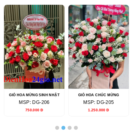
GIỎ HOA MỪNG SINH NHẬT
GIỎ HOA CHÚC MỪNG
MSP: DG-206
MSP: DG-205
750.000 Đ
1.250.000 Đ