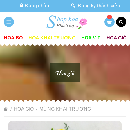
Đăng nhập
Đăng ký thành viên
0
HOA BÓ
HOA KHAI TRƯƠNG
HOA VIP
HOA GIỎ
Hoa giỏ
HOA GIỎ
MỪNG KHAI TRƯƠNG