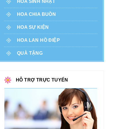
HOA SINH NHẬT
HOA CHIA BUỒN
HOA SỰ KIỆN
HOA LAN HỒ ĐIỆP
QUÀ TẶNG
HỖ TRỢ TRỰC TUYẾN