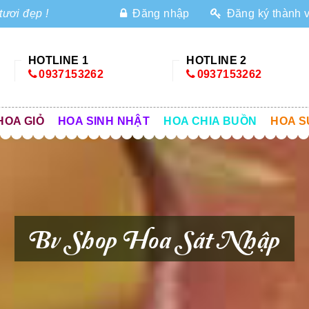
tươi đẹp !
Đăng nhập
Đăng ký thành 
HOTLINE 1
HOTLINE 2
0937153262
0937153262
HOA GIỎ
HOA SINH NHẬT
HOA CHIA BUỒN
HOA S
Bv Shop Hoa Sát Nhập