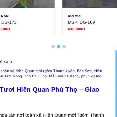
Ả NĂM
ĐỔI MOI
 DG-173
MSP: DG-169
.000Đ
630.000Đ
ợt xem
i toàn xã Hiền Quan mới (gồm Thanh Uyên, Bắc Sơn, Hiền
yện Tam Nông, tỉnh Phú Thọ. Mẫu mã đa dạng, phục vụ mọi
Tươi Hiền Quan Phú Thọ – Giao
hoa tận nơi toàn xã Hiền Quan mới (gồm Thanh