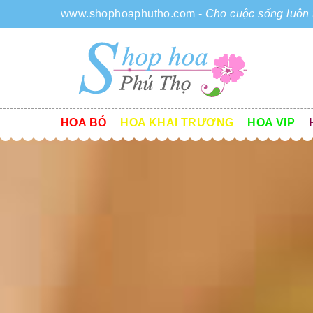
www.shophoaphutho.com
-
Cho cuộc sống luôn 
HOA BÓ
HOA KHAI TRƯƠNG
HOA VIP