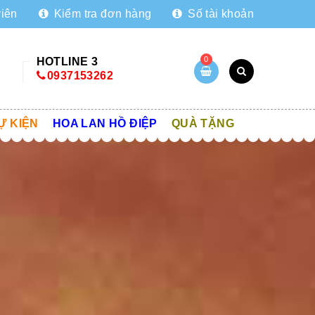
viên
Kiểm tra đơn hàng
Số tài khoản
0
HOTLINE 3
0937153262
Ự KIỆN
HOA LAN HỒ ĐIỆP
QUÀ TẶNG