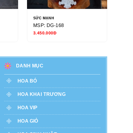
SỨC MẠNH
NGÀY
MSP: DG-168
MSP
3.450.000Đ
680.
DANH MỤC
HOA BÓ
HOA KHAI TRƯƠNG
HOA VIP
HOA GIỎ