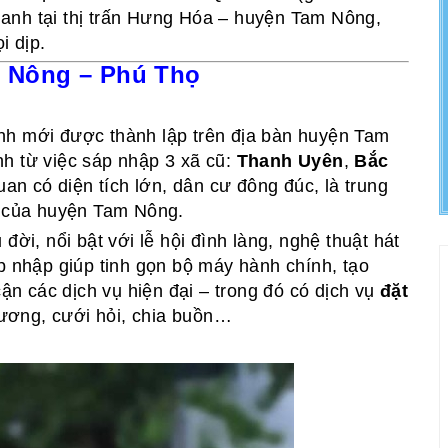
anh tại thị trấn Hưng Hóa – huyện Tam Nông,
i dịp.
m Nông – Phú Thọ
nh mới được thành lập trên địa bàn huyện Tam
h từ việc sáp nhập 3 xã cũ:
Thanh Uyên
,
Bắc
an có diện tích lớn, dân cư đông đúc, là trung
g của huyện Tam Nông.
đời, nổi bật với lễ hội đình làng, nghệ thuật hát
p nhập giúp tinh gọn bộ máy hành chính, tạo
cận các dịch vụ hiện đại – trong đó có dịch vụ
đặt
trương, cưới hỏi, chia buồn…