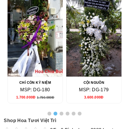
CHỈ CÒN KỶ NIỆM
CỘI NGUỒN
MSP: DG-180
MSP: DG-179
1.700.000Đ
3.600.000Đ
1.750.000Đ
Shop Hoa Tươi Việt Trì