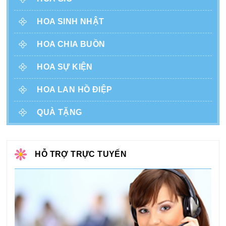
HOA SINH NHẬT
HOA CHIA BUỒN
HOA SỰ KIỆN
HOA LAN HỒ ĐIỆP
QUÀ TẶNG
HỖ TRỢ TRỰC TUYẾN