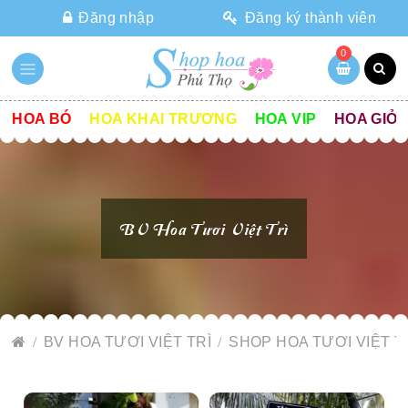
Đăng nhập
Đăng ký thành viên
0
HOA BÓ
HOA KHAI TRƯƠNG
HOA VIP
HOA GIỎ
BV Hoa Tươi Việt Trì
BV HOA TƯƠI VIỆT TRÌ
SHOP HOA TƯƠI VIỆT T