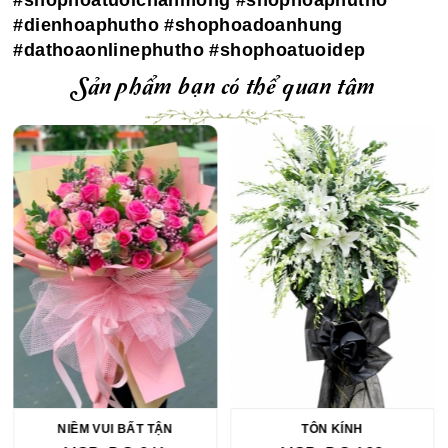
#shophoatuoichanmong #shophoaphutho
#dienhoaphutho #shophoadoanhung
#dathoaonlinephutho #shophoatuoidep
Sản phẩm bạn có thể quan tâm
NIỀM VUI BẤT TẬN
TÔN KÍNH