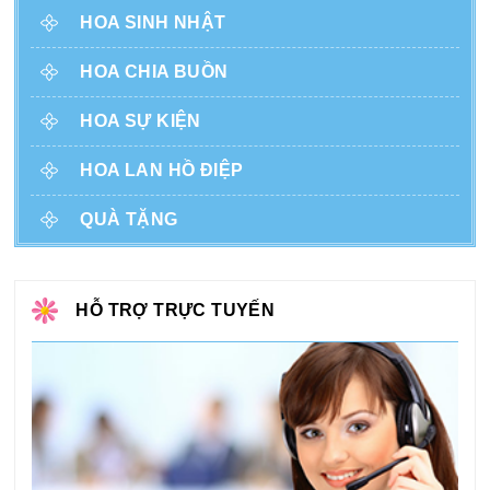
HOA SINH NHẬT
HOA CHIA BUỒN
HOA SỰ KIỆN
HOA LAN HỒ ĐIỆP
QUÀ TẶNG
HỖ TRỢ TRỰC TUYẾN