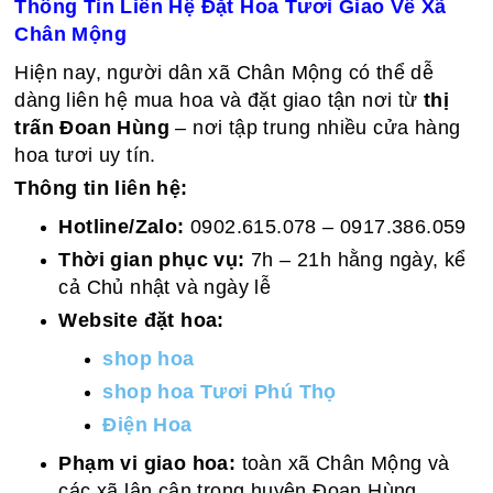
Thông Tin Liên Hệ Đặt Hoa Tươi Giao Về Xã
Chân Mộng
Hiện nay, người dân xã Chân Mộng có thể dễ
dàng liên hệ mua hoa và đặt giao tận nơi từ
thị
trấn Đoan Hùng
– nơi tập trung nhiều cửa hàng
hoa tươi uy tín.
Thông tin liên hệ:
Hotline/Zalo:
0902.615.078 – 0917.386.059
Thời gian phục vụ:
7h – 21h hằng ngày, kể
cả Chủ nhật và ngày lễ
Website đặt hoa:
shop hoa
shop hoa Tươi Phú Thọ
Điện Hoa
Phạm vi giao hoa:
toàn xã Chân Mộng và
các xã lân cận trong huyện Đoan Hùng