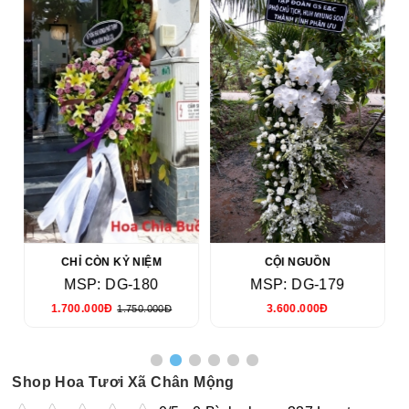
CHỈ CÒN KỶ NIỆM
CỘI NGUỒN
MSP: DG-180
MSP: DG-179
1.700.000Đ
3.600.000Đ
1.750.000Đ
Shop Hoa Tươi Xã Chân Mộng