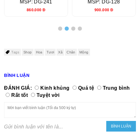
MSP: DG-241
MSP: DG-128
860.000 Đ
900.000 Đ
Tags
Shop
Hoa
Tươi
Xã
Chân
Mộng
BÌNH LUẬN
ĐÁNH GIÁ:
Kinh khủng
Quá tệ
Trung bình
Rất tốt
Tuyệt vời
Gửi bình luận với tên là...