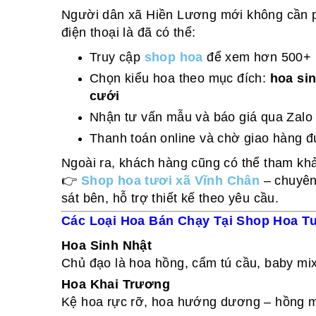
Người dân xã Hiền Lương mới không cần phả
điện thoại là đã có thể:
Truy cập
shop hoa
để xem hơn 500+ 
Chọn kiểu hoa theo mục đích:
hoa si
cưới
Nhận tư vấn mẫu và báo giá qua Zalo
Thanh toán online và chờ giao hàng đ
Ngoài ra, khách hàng cũng có thể tham kh
👉
Shop hoa tươi xã Vĩnh Chân
– chuyên
sát bên, hỗ trợ thiết kế theo yêu cầu.
Các Loại Hoa Bán Chạy Tại Shop Hoa T
Hoa Sinh Nhật
Chủ đạo là hoa hồng, cẩm tú cầu, baby mix
Hoa Khai Trương
Kệ hoa rực rỡ, hoa hướng dương – hồng m