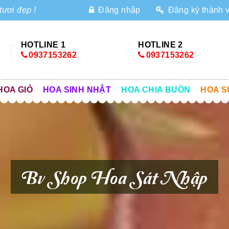
tươi đẹp !
Đăng nhập
Đăng ký thành 
HOTLINE 1
HOTLINE 2
0937153262
0937153262
HOA GIỎ
HOA SINH NHẬT
HOA CHIA BUỒN
HOA S
Bv Shop Hoa Sát Nhập