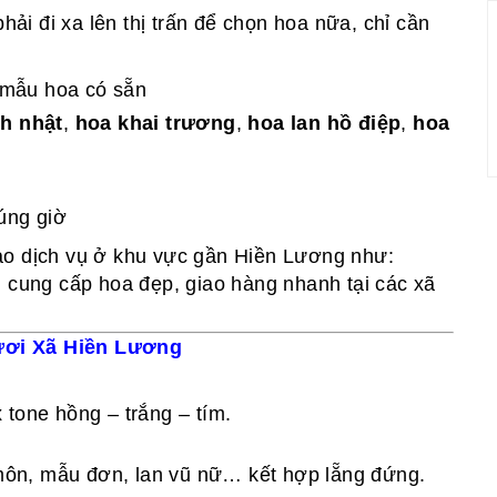
i đi xa lên thị trấn để chọn hoa nữa, chỉ cần
mẫu hoa có sẵn
nh nhật
,
hoa khai trương
,
hoa lan hồ điệp
,
hoa
úng giờ
ảo dịch vụ ở khu vực gần Hiền Lương như:
 cung cấp hoa đẹp, giao hàng nhanh tại các xã
ươi Xã Hiền Lương
 tone hồng – trắng – tím.
ôn, mẫu đơn, lan vũ nữ… kết hợp lẵng đứng.