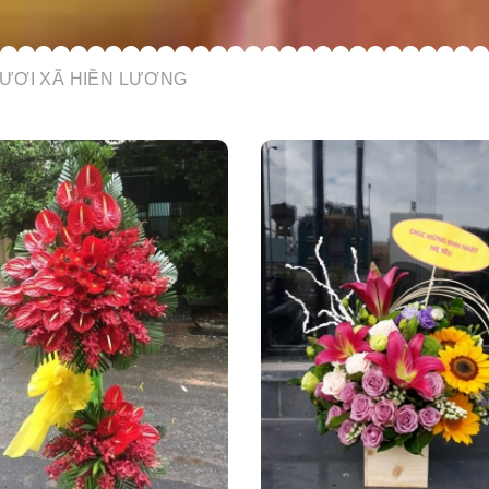
ƯƠI XÃ HIỀN LƯƠNG