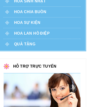
HOA SINH NHẬT
HOA CHIA BUỒN
HOA SỰ KIỆN
HOA LAN HỒ ĐIỆP
QUÀ TẶNG
HỖ TRỢ TRỰC TUYẾN