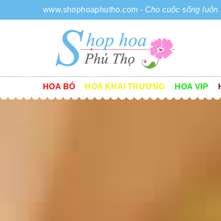
www.shophoaphutho.com
-
Cho cuộc sống luôn 
HOA BÓ
HOA KHAI TRƯƠNG
HOA VIP