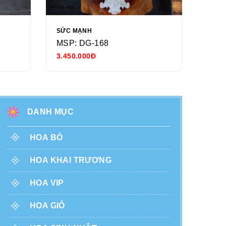
SỨC MẠNH
NGÀY
MSP: DG-168
MSP
3.450.000Đ
680.
DANH MỤC
HOA BÓ
HOA KHAI TRƯƠNG
HOA VIP
HOA GIỎ