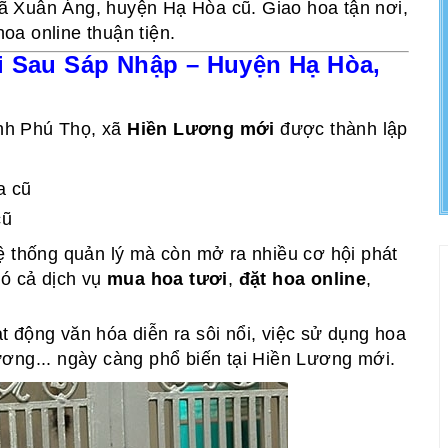
ã Xuân Áng, huyện Hạ Hòa cũ. Giao hoa tận nơi,
hoa online thuận tiện.
i Sau Sáp Nhập – Huyện Hạ Hòa,
ỉnh Phú Thọ, xã
Hiền Lương mới
được thành lập
a cũ
cũ
ệ thống quản lý mà còn mở ra nhiều cơ hội phát
có cả dịch vụ
mua hoa tươi
,
đặt hoa online
,
 động văn hóa diễn ra sôi nổi, việc sử dụng hoa
trương... ngày càng phổ biến tại Hiền Lương mới.