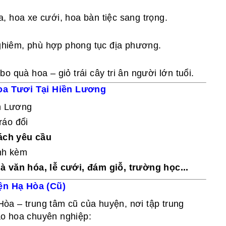
, hoa xe cưới, hoa bàn tiệc sang trọng.
 nghiêm, phù hợp phong tục địa phương.
 quà hoa – giỏ trái cây tri ân người lớn tuổi.
oa Tươi Tại Hiền Lương
n Lương
ráo đổi
sách yêu cầu
ính kèm
à văn hóa, lễ cưới, đám giỗ, trường học...
ện Hạ Hòa (Cũ)
 Hòa – trung tâm cũ của huyện, nơi tập trung
ao hoa chuyên nghiệp: