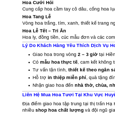
Hoa Cưới Hỏi
Cung cấp hoa cầm tay cô dâu, cổng hoa lụa
Hoa Tang Lễ
Vòng hoa trắng, tím, xanh, thiết kế trang
Hoa Lễ Tết – Tri Ân
Hoa ly, đồng tiền, cúc mẫu đơn và các combo
Lý Do Khách Hàng Yêu Thích Dịch Vụ H
Giao hoa trong vòng
2 – 3 giờ
tại Hiề
Có
mẫu hoa thực tế
, cam kết không t
Tư vấn tận tình,
thiết kế theo ngân 
Hỗ trợ
in thiệp miễn phí
, quà tặng đ
Nhận giao hoa đến
nhà thờ, chùa, nh
Liên Hệ Mua Hoa Tươi Tại Khu Vực Huy
Địa điểm giao hoa tập trung tại thị trấn Hạ
nhiều
shop hoa chất lượng
và đội ngũ gi