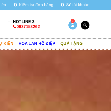
viên
Kiểm tra đơn hàng
Số tài khoản
0
HOTLINE 3
0937153262
Ự KIỆN
HOA LAN HỒ ĐIỆP
QUÀ TẶNG