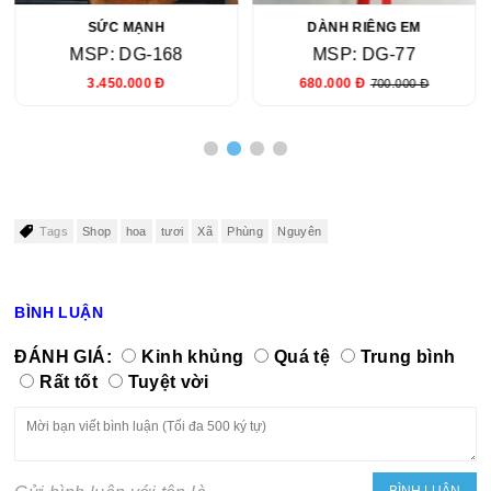
SỨC MẠNH
DÀNH RIÊNG EM
MSP: DG-168
MSP: DG-77
3.450.000 Đ
680.000 Đ
700.000 Đ
Tags
Shop
hoa
tươi
Xã
Phùng
Nguyên
BÌNH LUẬN
ĐÁNH GIÁ:
Kinh khủng
Quá tệ
Trung bình
Rất tốt
Tuyệt vời