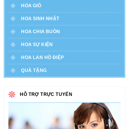
HOA GIỎ
HOA SINH NHẬT
HOA CHIA BUỒN
HOA SỰ KIỆN
HOA LAN HỒ ĐIỆP
QUÀ TẶNG
HỖ TRỢ TRỰC TUYẾN