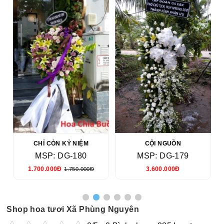
CHỈ CÒN KỶ NIỆM
CỘI NGUỒN
MSP: DG-180
MSP: DG-179
1.700.000Đ
3.600.000Đ
1.750.000Đ
Shop hoa tươi Xã Phùng Nguyên