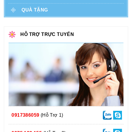
QUÀ TẶNG
HỖ TRỢ TRỰC TUYẾN
0917386059
(Hỗ Trợ 1)