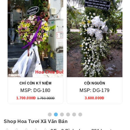
CHỈ CÒN KỶ NIỆM
CỘI NGUỒN
MSP: DG-180
MSP: DG-179
1.700.000Đ
3.600.000Đ
1.750.000Đ
Shop Hoa Tươi Xã Văn Bán