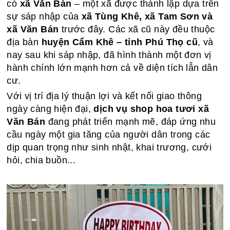
có
xã Văn Bán
– một xã được thành lập dựa trên
sự sáp nhập của
xã Tùng Khê, xã Tam Sơn và
xã Văn Bán
trước đây. Các xã cũ này đều thuộc
địa bàn
huyện Cẩm Khê – tỉnh Phú Thọ cũ
, và
nay sau khi sáp nhập, đã hình thành một đơn vị
hành chính lớn mạnh hơn cả về diện tích lẫn dân
cư.
Với vị trí địa lý thuận lợi và kết nối giao thông
ngày càng hiện đại,
dịch vụ shop hoa tươi xã
Văn Bán
đang phát triển mạnh mẽ, đáp ứng nhu
cầu ngày một gia tăng của người dân trong các
dịp quan trọng như sinh nhật, khai trương, cưới
hỏi, chia buồn...