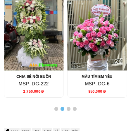
CHIA SẺ NỖI BUỒN
MÀU TÍM EM YÊU
MSP: DG-222
MSP: DG-6
2.750.000 Đ
850.000 Đ