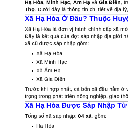
Hạ Hòa
,
Minh Hạc
,
Ấm Hạ
và
Gia Điền
, 
Thọ
. Dưới đây là thông tin chi tiết về địa l
Xã Hạ Hòa Ở Đâu? Thuộc Huyệ
Xã Hạ Hòa là đơn vị hành chính cấp xã mớ
Đây là kết quả của đợt sáp nhập địa giới 
xã cũ được sáp nhập gồm:
Xã Hạ Hòa
Xã Minh Hạc
Xã Ấm Hạ
Xã Gia Điền
Trước khi hợp nhất, cả bốn xã đều nằm ở 
trọng trong phát triển nông nghiệp, giao t
Xã Hạ Hòa Được Sáp Nhập Từ
Tổng số xã sáp nhập:
04 xã
, gồm:
Hạ Hòa