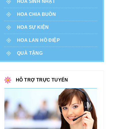
HOA SINH NHẬT
HOA CHIA BUỒN
HOA SỰ KIỆN
HOA LAN HỒ ĐIỆP
QUÀ TẶNG
HỖ TRỢ TRỰC TUYẾN