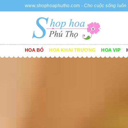
www.shophoaphutho.com
-
Cho cuộc sống luôn 
HOA BÓ
HOA KHAI TRƯƠNG
HOA VIP