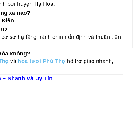
ính bởi huyện Hạ Hòa.
ững xã nào?
 Điền
.
âu?
ó cơ sở hạ tầng hành chính ổn định và thuận tiện
ạ Hòa không?
Thọ
và
hoa tươi Phú Thọ
hỗ trợ giao nhanh,
 – Nhanh Và Uy Tín