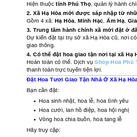
Hiện thuộc
tỉnh Phú Thọ
, quản lý hành ch
2. Xã Hạ Hòa mới được sáp nhập từ nh
Gồm 4 xã:
Hạ Hòa
,
Minh Hạc
,
Ấm Hạ
,
Gia
3. Trung tâm hành chính xã mới đặt ở đ
Dự kiến đặt tại trụ sở xã Hạ Hòa cũ, nơi c
giao thông.
4. Có thể đặt hoa giao tận nơi tại xã H
Hoàn toàn có thể. Dịch vụ
Shop Hoa Phú 
thanh toán trực tuyến tiện lợi.
Đặt Hoa Tươi Giao Tận Nhà Ở Xã Hạ Hòa
Bạn cần đặt:
Hoa sinh nhật, hoa lễ, hoa tình yêu
Hoa cưới, lan hồ điệp, hoa hội nghị
Vòng hoa chia buồn, hoa tang lễ
Hãy truy cập: