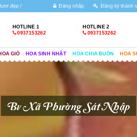
tươi đẹp !
Đăng nhập
Đăng ký thành 
HOTLINE 1
HOTLINE 2
0937153262
0937153262
HOA GIỎ
HOA SINH NHẬT
HOA CHIA BUỒN
HOA S
Bv Xã Phường Sát Nhập