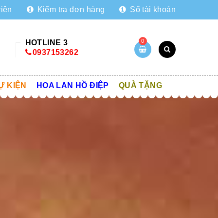
viên
Kiểm tra đơn hàng
Số tài khoản
0
HOTLINE 3
0937153262
Ự KIỆN
HOA LAN HỒ ĐIỆP
QUÀ TẶNG