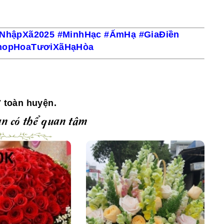
NhậpXã2025 #MinhHạc #ẤmHạ #GiaĐiền
hopHoaTươiXãHạHòa
 toàn huyện.
n có thể quan tâm