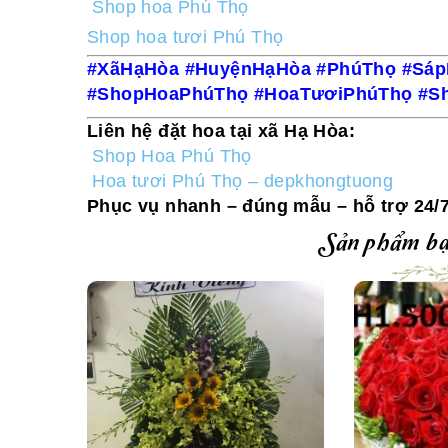
Shop hoa Phú Thọ
Shop hoa tươi Phú Thọ
#XãHạHòa #HuyệnHạHòa #PhúThọ #Sáp
#ShopHoaPhúThọ #HoaTươiPhúThọ #S
Liên hệ đặt hoa tại xã Hạ Hòa:
Shop Hoa Phú Thọ
Hoa tươi Phú Thọ – depkhongtuong
Phục vụ nhanh – đúng mẫu – hỗ trợ 24/7
Sản phẩm bạ