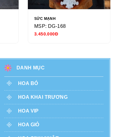
SỨC MẠNH
NGÀY
MSP: DG-168
MSP
3.450.000Đ
680.
DANH MỤC
HOA BÓ
HOA KHAI TRƯƠNG
HOA VIP
HOA GIỎ