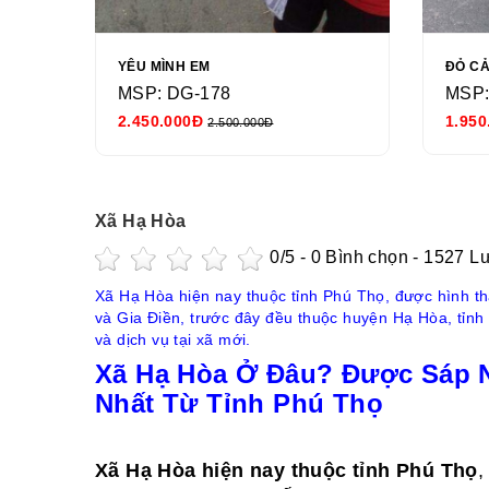
YÊU MÌNH EM
ĐỎ C
MSP: DG-178
MSP:
2.450.000Đ
1.950
2.500.000Đ
Xã Hạ Hòa
0
/5 -
0
Bình chọn - 1527 L
Xã Hạ Hòa hiện nay thuộc tỉnh Phú Thọ, được hình t
và Gia Điền, trước đây đều thuộc huyện Hạ Hòa, tỉnh P
và dịch vụ tại xã mới.
Xã Hạ Hòa Ở Đâu? Được Sáp 
Nhất Từ Tỉnh Phú Thọ
Xã Hạ Hòa hiện nay thuộc tỉnh Phú Thọ
,