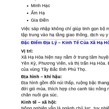
Minh Hạc
Ấm Hạ
Gia Điền
Việc sáp nhập không chỉ giúp tinh gọn bộ 
tập trung vào hạ tầng giao thông, dịch vụ y
Đặc Điểm Địa Lý – Kinh Tế Của Xã Hạ H
Vị trí:
Xã Hạ Hòa hiện nay nằm ở trung tâm huyện 
Yên Kỳ, Phương Viên, và thị trấn Hạ Hòa. Đ
của vùng Tây Bắc tỉnh Phú Thọ.
Địa hình – khí hậu:
Địa hình gồm đồi núi thấp, ruộng bậc than
đới gió mùa, thích hợp cho canh tác nông n
chăn nuôi gia súc.
Kinh tế – xã hội:
Nông nghiệp vẫn là ngành chủ lực, tuy nhi