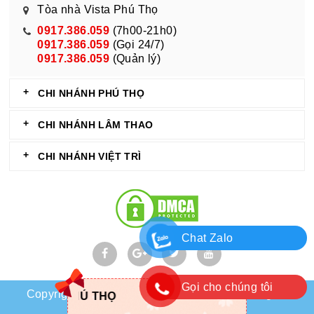
Tòa nhà Vista Phú Thọ
0917.386.059
(7h00-21h0)
0917.386.059
(Gọi 24/7)
0917.386.059
(Quản lý)
CHI NHÁNH PHÚ THỌ
CHI NHÁNH LÂM THAO
CHI NHÁNH VIỆT TRÌ
Chat Zalo
Gọi cho chúng tôi
Copyright © 2018 shophoaphutho.com . All Rights
NHẬN ĐẶT HOA
Reserved
shophoaphutho.com