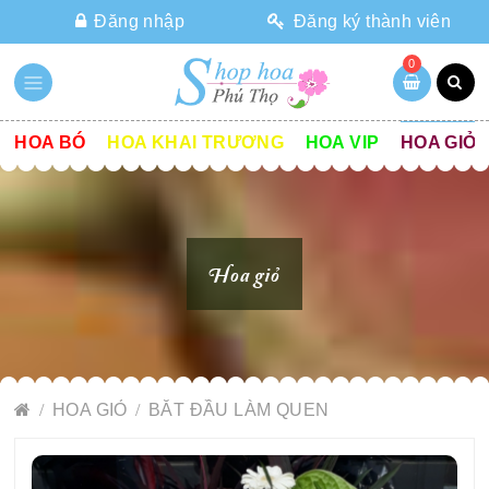
Đăng nhập
Đăng ký thành viên
0
HOA BÓ
HOA KHAI TRƯƠNG
HOA VIP
HOA GIỎ
Hoa giỏ
HOA GIỎ
BẮT ĐẦU LÀM QUEN