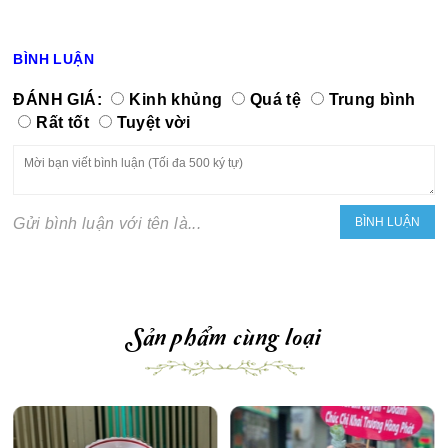
BÌNH LUẬN
ĐÁNH GIÁ:
Kinh khủng
Quá tệ
Trung bình
Rất tốt
Tuyệt vời
Gửi bình luận với tên là...
Sản phẩm cùng loại