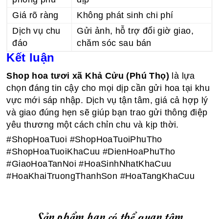
Giá rõ ràng
Không phát sinh chi phí
Dịch vụ chu
Gửi ảnh, hỗ trợ đổi giờ giao,
đáo
chăm sóc sau bán
Kết luận
Shop hoa tươi xã Khả Cửu (Phú Thọ)
là lựa
chọn đáng tin cậy cho mọi dịp cần gửi hoa tại khu
vực mới sáp nhập. Dịch vụ tận tâm, giá cả hợp lý
và giao đúng hẹn sẽ giúp bạn trao gửi thông điệp
yêu thương một cách chỉn chu và kịp thời.
#ShopHoaTuoi #ShopHoaTuoiPhuTho
#ShopHoaTuoiKhaCuu #DienHoaPhuTho
#GiaoHoaTanNoi #HoaSinhNhatKhaCuu
#HoaKhaiTruongThanhSon #HoaTangKhaCuu
Sản phẩm bạn có thể quan tâm