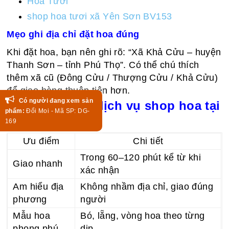
Hoa Tươi
shop hoa tươi xã Yên Sơn BV153
Mẹo ghi địa chỉ đặt hoa đúng
Khi đặt hoa, bạn nên ghi rõ: “Xã Khả Cửu – huyện
Thanh Sơn – tỉnh Phú Thọ”. Có thể chú thích
thêm xã cũ (Đông Cửu / Thượng Cửu / Khả Cửu)
để giao hàng thuận tiện hơn.
Có người đang xem sản
Bảng ưu điểm dịch vụ shop hoa tại
phẩm:
Đổi Moi - Mã SP: DG-
xã Khả Cửu
169
Ưu điểm
Chi tiết
Trong 60–120 phút kể từ khi
Giao nhanh
xác nhận
Am hiểu địa
Không nhầm địa chỉ, giao đúng
phương
người
Mẫu hoa
Bó, lẵng, vòng hoa theo từng
phong phú
dịp