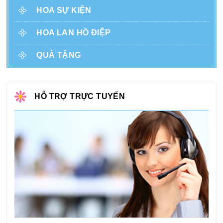
HOA SỰ KIỆN
HOA LAN HỒ ĐIỆP
QUÀ TẶNG
HỖ TRỢ TRỰC TUYẾN