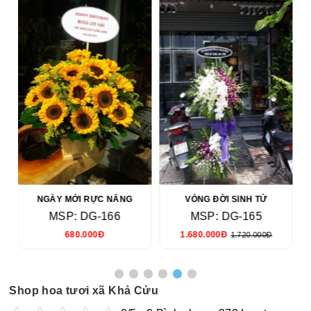
NGÀY MỚI RỰC NẮNG
VÒNG ĐỜI SINH TỬ
MSP: DG-166
MSP: DG-165
680.000Đ
1.680.000Đ
1.720.000Đ
Shop hoa tươi xã Khả Cửu