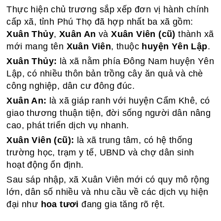
Thực hiện chủ trương sắp xếp đơn vị hành chính
cấp xã, tỉnh Phú Thọ đã hợp nhất ba xã gồm:
Xuân Thủy
,
Xuân An
và
Xuân Viên (cũ)
thành xã
mới mang tên
Xuân Viên
, thuộc
huyện Yên Lập
.
Xuân Thủy:
là xã nằm phía Đông Nam huyện Yên
Lập, có nhiều thôn bản trồng cây ăn quả và chè
công nghiệp, dân cư đông đúc.
Xuân An:
là xã giáp ranh với huyện Cẩm Khê, có
giao thương thuận tiện, đời sống người dân nâng
cao, phát triển dịch vụ nhanh.
Xuân Viên (cũ):
là xã trung tâm, có hệ thống
trường học, trạm y tế, UBND và chợ dân sinh
hoạt động ổn định.
Sau sáp nhập, xã Xuân Viên mới có quy mô rộng
lớn, dân số nhiều và nhu cầu về các dịch vụ hiện
đại như
hoa tươi
đang gia tăng rõ rệt.