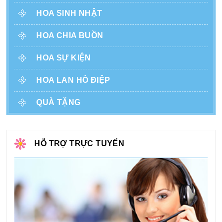
HOA SINH NHẬT
HOA CHIA BUỒN
HOA SỰ KIỆN
HOA LAN HỒ ĐIỆP
QUÀ TẶNG
HỖ TRỢ TRỰC TUYẾN