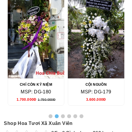
CHỈ CÒN KỶ NIỆM
CỘI NGUỒN
MSP: DG-180
MSP: DG-179
1.700.000Đ
3.600.000Đ
1.750.000Đ
Shop Hoa Tươi Xã Xuân Viên