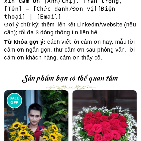
xin cảm ơn [Anh/Chị]. Trân trọng,
[Tên] – [Chức danh/Đơn vị][Điện 
thoại] | [Email]
Gợi ý chữ ký: thêm liên kết LinkedIn/Website (nếu
cần); tối đa 3 dòng thông tin liên hệ.
Từ khóa gợi ý:
cách viết lời cảm ơn hay, mẫu lời
cảm ơn ngắn gọn, thư cảm ơn sau phỏng vấn, lời
cảm ơn khách hàng, cảm ơn thầy cô.
Sản phẩm bạn có thể quan tâm
SALE
OFF