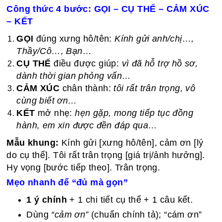
Công thức 4 bước: GỌI – CỤ THỂ – CẢM XÚC
– KẾT
GỌI
đúng xưng hô/tên:
Kính gửi anh/chị…,
Thầy/Cô…, Bạn…
CỤ THỂ
điều được giúp:
vì đã hỗ trợ hồ sơ,
dành thời gian phỏng vấn…
CẢM XÚC
chân thành:
tôi rất trân trọng, vô
cùng biết ơn…
KẾT
mở nhẹ:
hẹn gặp, mong tiếp tục đồng
hành, em xin được đền đáp qua…
Mẫu khung:
Kính gửi [xưng hô/tên], cảm ơn [lý
do cụ thể]. Tôi rất trân trọng [giá trị/ảnh hưởng].
Hy vọng [bước tiếp theo]. Trân trọng.
Mẹo nhanh để “đủ mà gọn”
1 ý chính
+ 1 chi tiết cụ thể + 1 câu kết.
Dùng
“cảm ơn”
(chuẩn chính tả); “cám ơn”