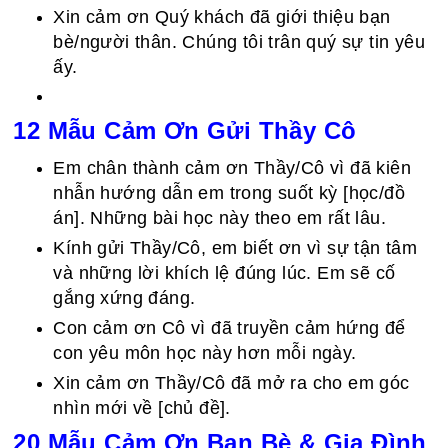
Xin cảm ơn Quý khách đã giới thiệu bạn
bè/người thân. Chúng tôi trân quý sự tin yêu
ấy.
12 Mẫu Cảm Ơn Gửi Thầy Cô
Em chân thành cảm ơn Thầy/Cô vì đã kiên
nhẫn hướng dẫn em trong suốt kỳ [học/đồ
án]. Những bài học này theo em rất lâu.
Kính gửi Thầy/Cô, em biết ơn vì sự tận tâm
và những lời khích lệ đúng lúc. Em sẽ cố
gắng xứng đáng.
Con cảm ơn Cô vì đã truyền cảm hứng để
con yêu môn học này hơn mỗi ngày.
Xin cảm ơn Thầy/Cô đã mở ra cho em góc
nhìn mới về [chủ đề].
20 Mẫu Cảm Ơn Bạn Bè & Gia Đình