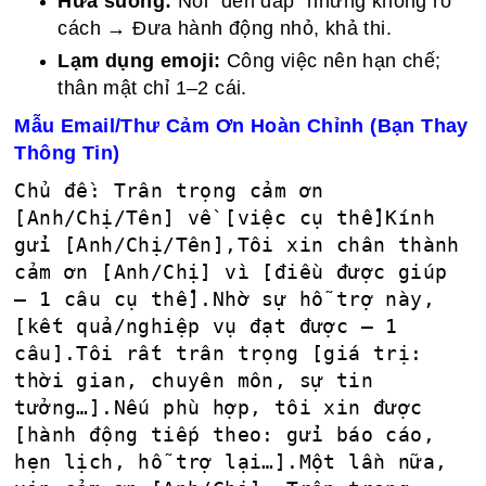
Hứa suông:
Nói “đền đáp” nhưng không rõ
cách → Đưa hành động nhỏ, khả thi.
Lạm dụng emoji:
Công việc nên hạn chế;
thân mật chỉ 1–2 cái.
Mẫu Email/Thư Cảm Ơn Hoàn Chỉnh (Bạn Thay
Thông Tin)
Chủ đề: Trân trọng cảm ơn 
[Anh/Chị/Tên] về [việc cụ thể]Kính 
gửi [Anh/Chị/Tên],Tôi xin chân thành 
cảm ơn [Anh/Chị] vì [điều được giúp 
– 1 câu cụ thể].Nhờ sự hỗ trợ này, 
[kết quả/nghiệp vụ đạt được – 1 
câu].Tôi rất trân trọng [giá trị: 
thời gian, chuyên môn, sự tin 
tưởng…].Nếu phù hợp, tôi xin được 
[hành động tiếp theo: gửi báo cáo, 
hẹn lịch, hỗ trợ lại…].Một lần nữa, 