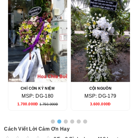
CHỈ CÒN KỶ NIỆM
CỘI NGUỒN
MSP: DG-180
MSP: DG-179
1.700.000Đ
3.600.000Đ
1.750.000Đ
Cách Viết Lời Cảm Ơn Hay