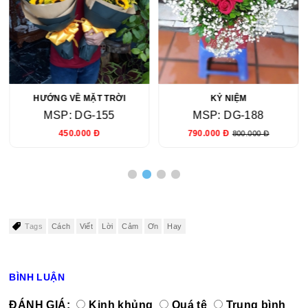
HƯỚNG VỀ MẶT TRỜI
KỶ NIỆM
MSP: DG-155
MSP: DG-188
450.000 Đ
790.000 Đ
800.000 Đ
Tags
Cách
Viết
Lời
Cảm
Ơn
Hay
BÌNH LUẬN
ĐÁNH GIÁ:
Kinh khủng
Quá tệ
Trung bình