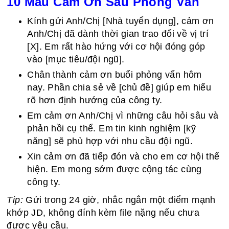
10 Mẫu Cảm Ơn Sau Phỏng Vấn
Kính gửi Anh/Chị [Nhà tuyển dụng], cảm ơn
Anh/Chị đã dành thời gian trao đổi về vị trí
[X]. Em rất hào hứng với cơ hội đóng góp
vào [mục tiêu/đội ngũ].
Chân thành cảm ơn buổi phỏng vấn hôm
nay. Phần chia sẻ về [chủ đề] giúp em hiểu
rõ hơn định hướng của công ty.
Em cảm ơn Anh/Chị vì những câu hỏi sâu và
phản hồi cụ thể. Em tin kinh nghiệm [kỹ
năng] sẽ phù hợp với nhu cầu đội ngũ.
Xin cảm ơn đã tiếp đón và cho em cơ hội thể
hiện. Em mong sớm được cộng tác cùng
công ty.
Tip:
Gửi trong 24 giờ, nhắc ngắn một điểm mạnh
khớp JD, không đính kèm file nặng nếu chưa
được yêu cầu.