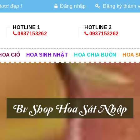
tươi đẹp !
Đăng nhập
Đăng ký thành 
HOTLINE 1
HOTLINE 2
0937153262
0937153262
HOA GIỎ
HOA SINH NHẬT
HOA CHIA BUỒN
HOA S
Bv Shop Hoa Sát Nhập