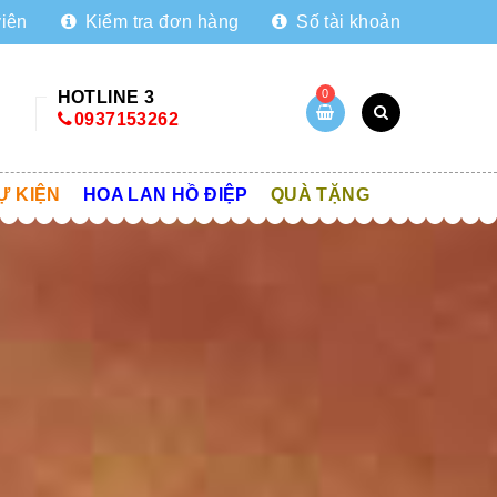
viên
Kiểm tra đơn hàng
Số tài khoản
0
HOTLINE 3
0937153262
Ự KIỆN
HOA LAN HỒ ĐIỆP
QUÀ TẶNG