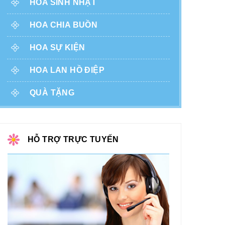
HOA SINH NHẬT
HOA CHIA BUỒN
HOA SỰ KIỆN
HOA LAN HỒ ĐIỆP
QUÀ TẶNG
HỖ TRỢ TRỰC TUYẾN