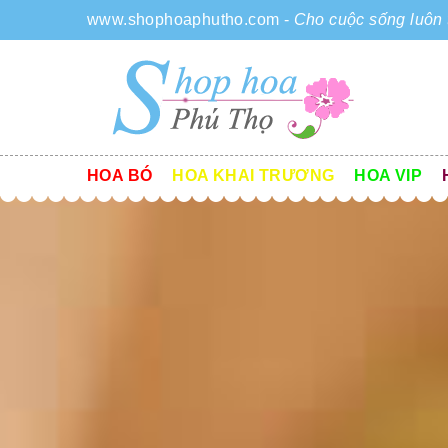
www.shophoaphutho.com
-
Cho cuộc sống luôn 
HOA BÓ
HOA KHAI TRƯƠNG
HOA VIP