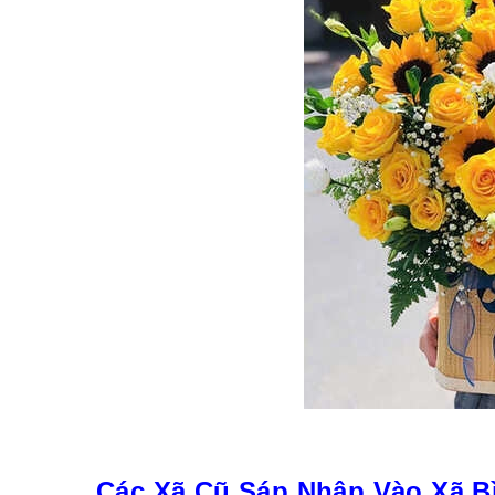
Các Xã Cũ Sáp Nhập Vào Xã B