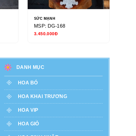
SỨC MẠNH
NGÀY
MSP: DG-168
MSP
3.450.000Đ
680.
DANH MỤC
HOA BÓ
HOA KHAI TRƯƠNG
HOA VIP
HOA GIỎ