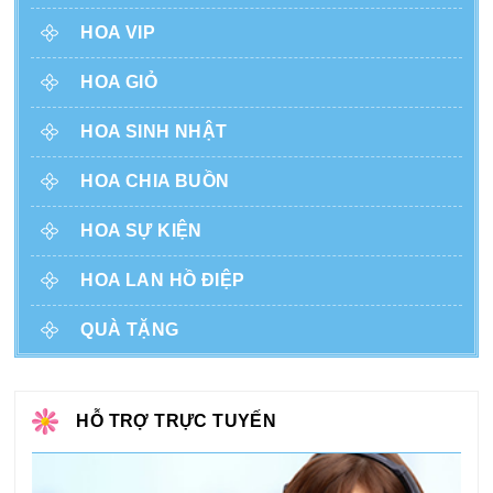
HOA VIP
HOA GIỎ
HOA SINH NHẬT
HOA CHIA BUỒN
HOA SỰ KIỆN
HOA LAN HỒ ĐIỆP
QUÀ TẶNG
HỖ TRỢ TRỰC TUYẾN