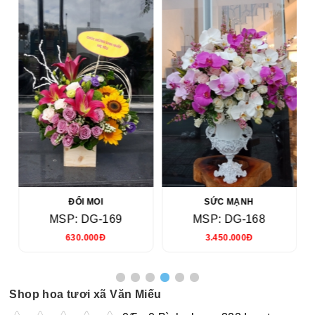
ĐỔI MOI
SỨC MẠNH
MSP: DG-169
MSP: DG-168
630.000Đ
3.450.000Đ
Shop hoa tươi xã Văn Miếu