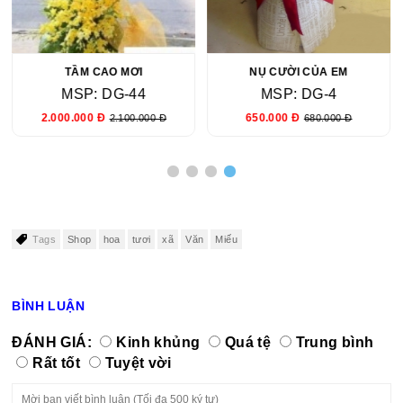
TẦM CAO MƠI
NỤ CƯỜI CỦA EM
MSP: DG-44
MSP: DG-4
2.000.000 Đ
650.000 Đ
2.100.000 Đ
680.000 Đ
Tags
Shop
hoa
tươi
xã
Văn
Miếu
BÌNH LUẬN
ĐÁNH GIÁ:
Kinh khủng
Quá tệ
Trung bình
Rất tốt
Tuyệt vời