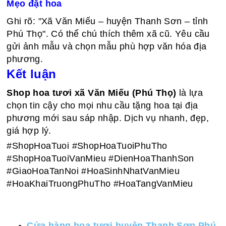
Mẹo đặt hoa
Ghi rõ: "Xã Văn Miếu – huyện Thanh Sơn – tỉnh
Phú Thọ". Có thể chú thích thêm xã cũ. Yêu cầu
gửi ảnh mẫu và chọn mẫu phù hợp văn hóa địa
phương.
Kết luận
Shop hoa tươi xã Văn Miếu (Phú Thọ)
là lựa
chọn tin cậy cho mọi nhu cầu tặng hoa tại địa
phương mới sau sáp nhập. Dịch vụ nhanh, đẹp,
giá hợp lý.
#ShopHoaTuoi #ShopHoaTuoiPhuTho
#ShopHoaTuoiVanMieu #DienHoaThanhSon
#GiaoHoaTanNoi #HoaSinhNhatVanMieu
#HoaKhaiTruongPhuTho #HoaTangVanMieu
Cửa hàng hoa tươi huyện Thanh Sơn Phú