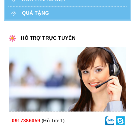
QUÀ TẶNG
HỖ TRỢ TRỰC TUYẾN
0917386059
(Hỗ Trợ 1)