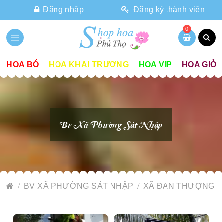
Đăng nhập
Đăng ký thành viên
0
HOA BÓ
HOA KHAI TRƯƠNG
HOA VIP
HOA GIỎ
Bv Xã Phường Sát Nhập
BV XÃ PHƯỜNG SÁT NHẬP
XÃ ĐAN THƯỢNG