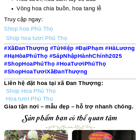
Vòng hoa chia buồn, hoa tang lễ
Truy cập ngay:
Shop hoa Phú Thọ
Shop hoa tươi Phú Thọ
#XãĐanThượng #TứHiệp #ĐạiPhạm #HàLương
#HạHòaPhúThọ #SápNhậpHànhChính2025
#ShopHoaPhúThọ #HoaTươiPhúThọ
#ShopHoaTươiXãĐanThượng
Liên hệ đặt hoa tại xã Đan Thượng:
Shop Hoa Phú Thọ
Hoa tươi Phú Thọ
Giao tận nơi – mẫu đẹp – hỗ trợ nhanh chóng.
Sản phẩm bạn có thể quan tâm