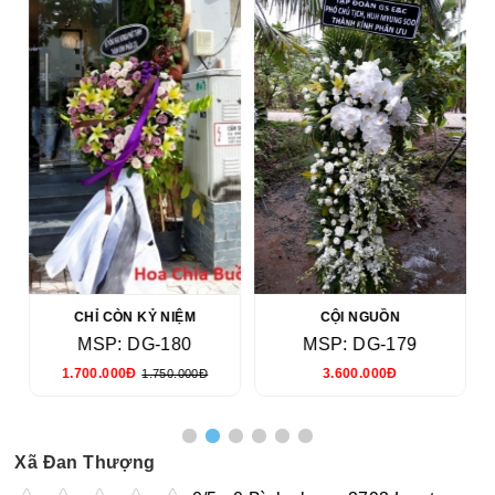
CHỈ CÒN KỶ NIỆM
CỘI NGUỒN
MSP: DG-180
MSP: DG-179
1.700.000Đ
3.600.000Đ
1.750.000Đ
Xã Đan Thượng