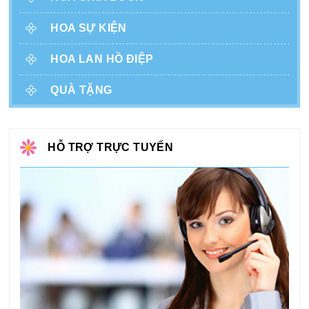
HOA SỰ KIỆN
HOA LAN HỒ ĐIỆP
QUÀ TẶNG
HỖ TRỢ TRỰC TUYẾN