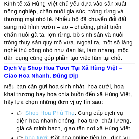
Kinh tế xã Hùng Việt chủ yếu dựa vào sản xuất
nông nghiệp, chăn nuôi gia súc, trồng rừng và
thương mại nhỏ lẻ. Nhiều hộ đã chuyển đổi đất
sang mô hình vườn – ao – chuồng, phát triển
chăn nuôi gà ta, lợn rừng, bò sinh sản và nuôi
trồng thủy sản quy mô vừa. Ngoài ra, một số làng
nghề thủ công nhỏ như đan lát, làm nhang, mộc
dân dụng cũng góp phần tạo việc làm tại chỗ.
Dịch Vụ Shop Hoa Tươi Tại Xã Hùng Việt –
Giao Hoa Nhanh, Đúng Dịp
Nếu bạn cần gửi hoa sinh nhật, hoa cưới, hoa
khai trương hay hoa chia buồn đến xã Hùng Việt,
hãy lựa chọn những đơn vị uy tín sau:
👉
Shop Hoa Phú Thọ
: Cung cấp dịch vụ
điện hoa nhanh chóng, hoa tươi chất lượng,
giá cả minh bạch, giao tận nơi xã Hùng Việt.
👉
hoa tươi
: Đặt hoa online tiện lợi, dịch vụ