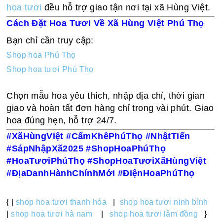
hoa tươi
đều hỗ trợ giao tận nơi tại xã Hùng Việt.
Cách Đặt Hoa Tươi Về Xã Hùng Việt Phú Thọ
Bạn chỉ cần truy cập:
Shop hoa Phú Thọ
Shop hoa tươi Phú Thọ
Chọn mẫu hoa yêu thích, nhập địa chỉ, thời gian
giao và hoàn tất đơn hàng chỉ trong vài phút. Giao
hoa đúng hẹn, hỗ trợ 24/7.
#XãHùngViệt #CẩmKhêPhúThọ #NhậtTiến
#SápNhậpXã2025 #ShopHoaPhúThọ
#HoaTươiPhúThọ #ShopHoaTươiXãHùngViệt
#ĐịaDanhHànhChínhMới #ĐiệnHoaPhúThọ
{ |
shop hoa tươi thanh hóa
|
shop hoa tươi ninh bình
|
shop hoa tươi hà nam
|
shop hoa tươi lâm đồng
}