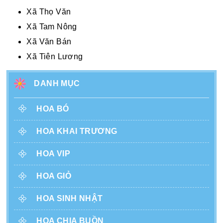
Xã Thọ Văn
Xã Tam Nông
Xã Văn Bán
Xã Tiên Lương
DANH MỤC
HOA BÓ
HOA KHAI TRƯƠNG
HOA VIP
HOA GIỎ
HOA SINH NHẬT
HOA CHIA BUỒN