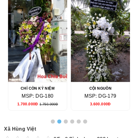
CHỈ CÒN KỶ NIỆM
CỘI NGUỒN
MSP: DG-180
MSP: DG-179
1.700.000Đ
3.600.000Đ
1.750.000Đ
Xã Hùng Việt