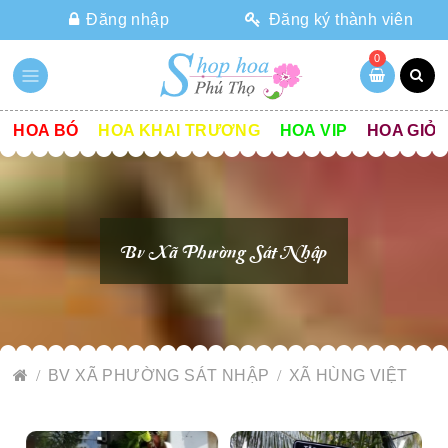
Đăng nhập
Đăng ký thành viên
0
HOA BÓ
HOA KHAI TRƯƠNG
HOA VIP
HOA GIỎ
Bv Xã Phường Sát Nhập
BV XÃ PHƯỜNG SÁT NHẬP
XÃ HÙNG VIỆT