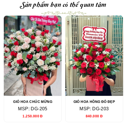
Sản phẩm bạn có thể quan tâm
GIỎ HOA CHÚC MỪNG
GIỎ HOA HỒNG ĐỎ ĐẸP
MSP: DG-205
MSP: DG-203
1.250.000 Đ
840.000 Đ