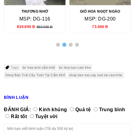
THƯƠNG NHỚ
GIỎ HOA NGỌT NGÀO
MSP: DG-116
MSP: DG-200
830.000 Đ
73.000 Đ
850.000 Đ
Tags
bv hoa tươi cẩm khê
bv hoa tuoi cam khe
Shop Bán Trái Cây Tươi Tại Cẩm Khê
shop ban trai cay tuoi tai cam khe
BÌNH LUẬN
ĐÁNH GIÁ:
Kinh khủng
Quá tệ
Trung bình
Rất tốt
Tuyệt vời