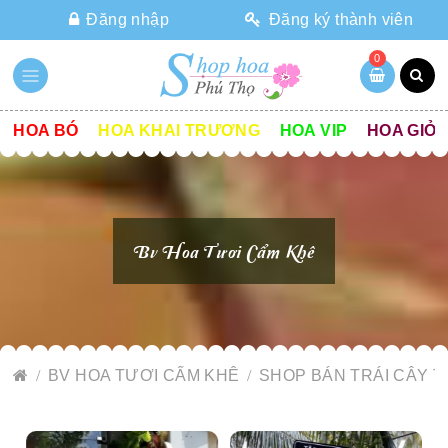
Đăng nhập
Đăng ký thành viên
0
HOA BÓ
HOA KHAI TRƯƠNG
HOA VIP
HOA GIỎ
Bv Hoa Tươi Cẩm Khê
BV HOA TƯƠI CẨM KHÊ
SHOP BÁN TRÁI CÂY T