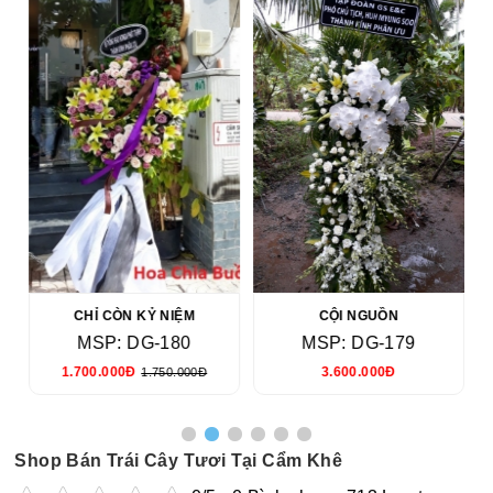
CHỈ CÒN KỶ NIỆM
CỘI NGUỒN
MSP: DG-180
MSP: DG-179
1.700.000Đ
3.600.000Đ
1.750.000Đ
Shop Bán Trái Cây Tươi Tại Cẩm Khê