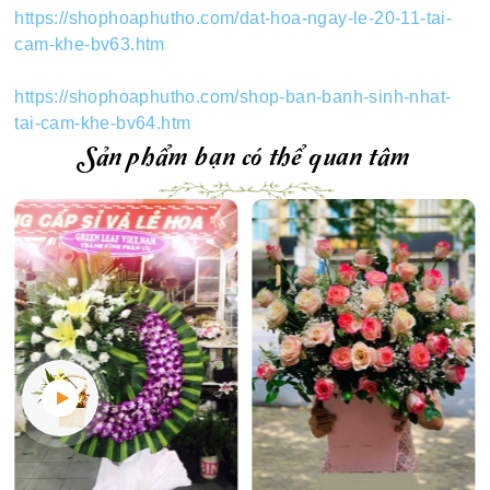
https://shophoaphutho.com/dat-hoa-ngay-le-20-11-tai-
cam-khe-bv63.htm
https://shophoaphutho.com/shop-ban-banh-sinh-nhat-
tai-cam-khe-bv64.htm
Sản phẩm bạn có thể quan tâm