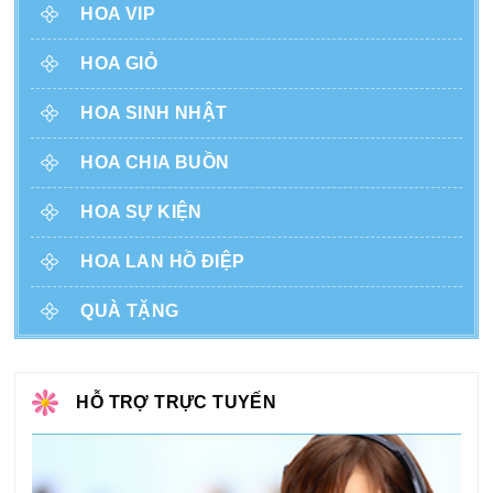
HOA VIP
HOA GIỎ
HOA SINH NHẬT
HOA CHIA BUỒN
HOA SỰ KIỆN
HOA LAN HỒ ĐIỆP
QUÀ TẶNG
HỖ TRỢ TRỰC TUYẾN