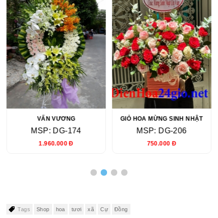
VẤN VƯƠNG
GIỎ HOA MỪNG SINH NHẬT
MSP: DG-174
MSP: DG-206
1.960.000 Đ
750.000 Đ
Tags
Shop
hoa
tươi
xã
Cự
Đồng