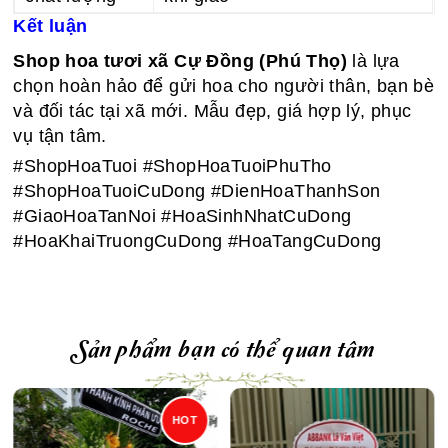
Kết luận
Shop hoa tươi xã Cự Đồng (Phú Thọ)
là lựa
chọn hoàn hảo để gửi hoa cho người thân, bạn bè
và đối tác tại xã mới. Mẫu đẹp, giá hợp lý, phục
vụ tận tâm.
#ShopHoaTuoi #ShopHoaTuoiPhuTho
#ShopHoaTuoiCuDong #DienHoaThanhSon
#GiaoHoaTanNoi #HoaSinhNhatCuDong
#HoaKhaiTruongCuDong #HoaTangCuDong
Sản phẩm bạn có thể quan tâm
HOT