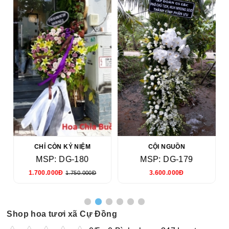
CHỈ CÒN KỶ NIỆM
CỘI NGUỒN
MSP: DG-180
MSP: DG-179
1.700.000Đ
3.600.000Đ
1.750.000Đ
Shop hoa tươi xã Cự Đồng