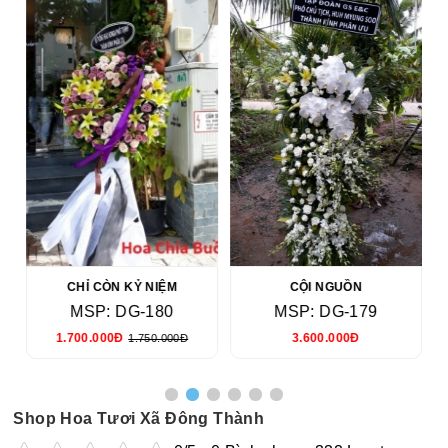
CHỈ CÒN KỶ NIỆM
CỘI NGUỒN
MSP: DG-180
MSP: DG-179
1.700.000Đ
3.600.000Đ
1.750.000Đ
Shop Hoa Tươi Xã Đông Thành