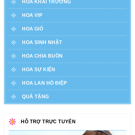
HOA KHAI TRƯƠNG
HOA VIP
HOA GIỎ
HOA SINH NHẬT
HOA CHIA BUỒN
HOA SỰ KIỆN
HOA LAN HỒ ĐIỆP
QUÀ TẶNG
HỖ TRỢ TRỰC TUYẾN