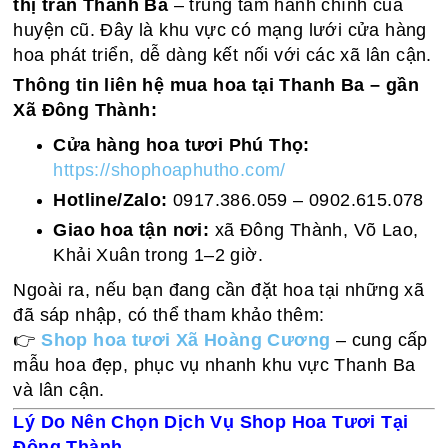
thị trấn Thanh Ba
– trung tâm hành chính của
huyện cũ. Đây là khu vực có mạng lưới cửa hàng
hoa phát triển, dễ dàng kết nối với các xã lân cận.
Thông tin liên hệ mua hoa tại Thanh Ba – gần
Xã Đông Thành:
Cửa hàng hoa tươi Phú Thọ:
https://shophoaphutho.com/
Hotline/Zalo:
0917.386.059 – 0902.615.078
Giao hoa tận nơi:
xã Đông Thành, Võ Lao,
Khải Xuân trong 1–2 giờ.
Ngoài ra, nếu bạn đang cần đặt hoa tại những xã
đã sáp nhập, có thể tham khảo thêm:
👉
Shop hoa tươi Xã Hoàng Cương
– cung cấp
mẫu hoa đẹp, phục vụ nhanh khu vực Thanh Ba
và lân cận.
Lý Do Nên Chọn Dịch Vụ Shop Hoa Tươi Tại
Đông Thành