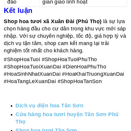
đáo
gian giao linh hoạt
Kết luận
Shop hoa tươi xã Xuân Đài (Phú Thọ)
là sự lựa
chọn hàng đầu cho cư dân trong khu vực mới sáp
nhập. Với sự chuyên nghiệp, tốc độ, giá hợp lý và
dịch vụ tận tâm, shop cam kết mang lại trải
nghiệm tốt nhất cho khách hàng.
#ShopHoaTuoi #ShopHoaTuoiPhuTho
#ShopHoaTuoiXuanDai #DienHoaPhuTho
#HoaSinhNhatXuanDai #HoaKhaiTruongXuanDai
#HoaTangLeXuanDai #ShopHoaTanSon
Dịch vụ điện hoa Tân Sơn
Cửa hàng hoa tươi huyện Tân Sơn Phú
Thọ
Shop hoa tươi Tân Sơn