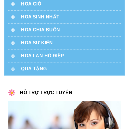
HOA GIỎ
HOA SINH NHẬT
HOA CHIA BUỒN
HOA SỰ KIỆN
HOA LAN HỒ ĐIỆP
QUÀ TẶNG
HỖ TRỢ TRỰC TUYẾN