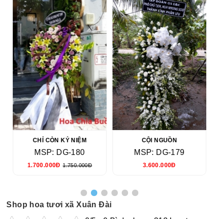
CHỈ CÒN KỶ NIỆM
CỘI NGUỒN
MSP: DG-180
MSP: DG-179
1.700.000Đ
3.600.000Đ
1.750.000Đ
Shop hoa tươi xã Xuân Đài